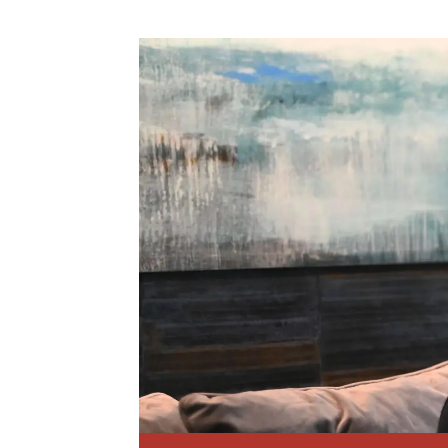
og
ledige
stillinger