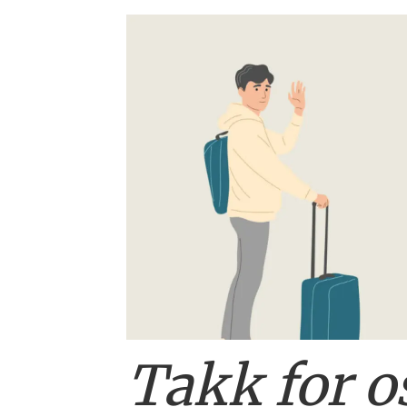
Salg24
-
Nyheter
og
debatt
innenfor
salg,
marked
Takk for os