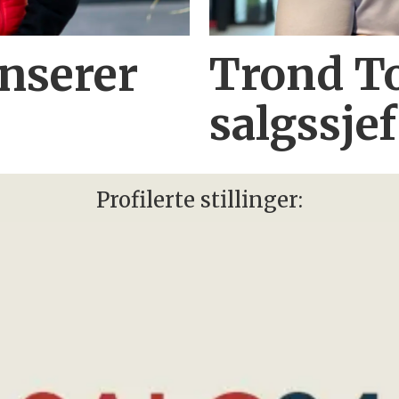
Trond To
anserer
salgssjef
Profilerte stillinger: