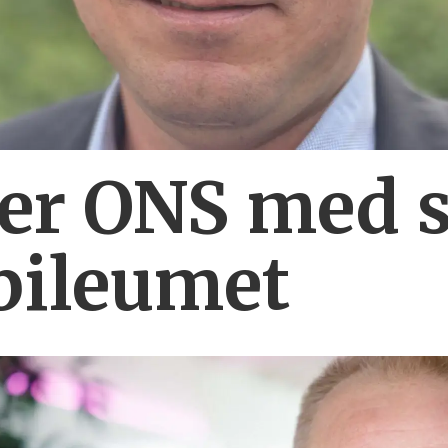
ber ONS med s
bileumet