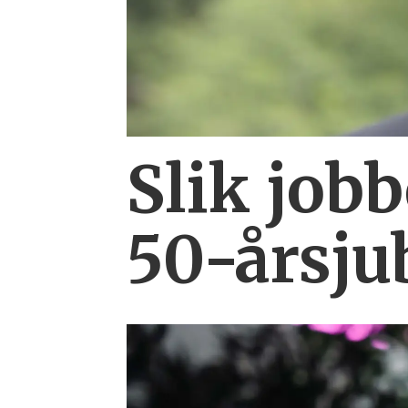
Slik job
50-årsju