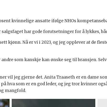
prosent kvinnelige ansatte ifølge NHOs kompetanseb
 salgsfaget har gode forutsetninger for å lykkes, bå
kjønn. Nå er vi i 2023, og jeg opplever at de fleste
 andre som kanskje kan ønske seg til bransjen. Selv 
ner vil jeg gjerne det. Anita Traaseth er en dame so
t på hva som er en god leder, og jeg tror kvinner også
 og mangfold.