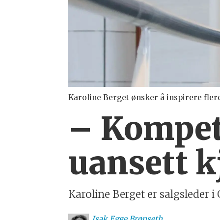
Karoline Berget ønsker å inspirere flere
– Kompet
uansett 
Karoline Berget er salgsleder i
Isak
Egge Brønseth