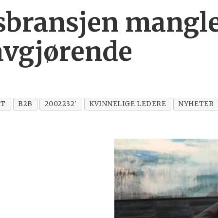
bransjen mangler
 avgjørende
CT
B2B
2002232'
KVINNELIGE LEDERE
NYHETER