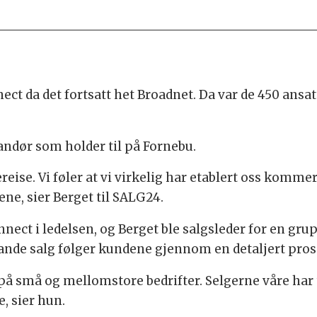
ect da det fortsatt het Broadnet. Da var de 450 ansa
andør som holder til på Fornebu.
ise. Vi føler at vi virkelig har etablert oss kommers
ene, sier Berget til SALG24.
nect i ledelsen, og Berget ble salgsleder for en gru
 lande salg følger kundene gjennom en detaljert pros
t på små og mellomstore bedrifter. Selgerne våre har
, sier hun.