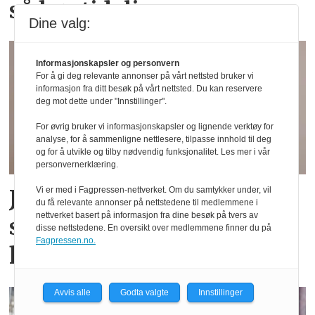
så høytidelig
Dine valg:
Informasjonskapsler og personvern
For å gi deg relevante annonser på vårt nettsted bruker vi
informasjon fra ditt besøk på vårt nettsted. Du kan reservere
deg mot dette under "Innstillinger".
For øvrig bruker vi informasjonskapsler og lignende verktøy for
analyse, for å sammenligne nettlesere, tilpasse innhold til deg
og for å utvikle og tilby nødvendig funksjonalitet. Les mer i vår
personvernerklæring.
Johan jobbet som B2B-
Vi er med i Fagpressen-nettverket. Om du samtykker under, vil
du få relevante annonser på nettstedene til medlemmene i
nettverket basert på informasjon fra dine besøk på tvers av
selger i Midtøsten: – En
disse nettstedene. En oversikt over medlemmene finner du på
Fagpressen.no.
helt annen tilnærming
Avvis alle
Godta valgte
Innstillinger