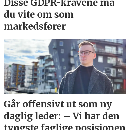
Disse GDPR-kravene må
du vite om som
markedsfører
Går offensivt ut som ny
daglig leder: – Vi har den
tyngste faglige posisjonen