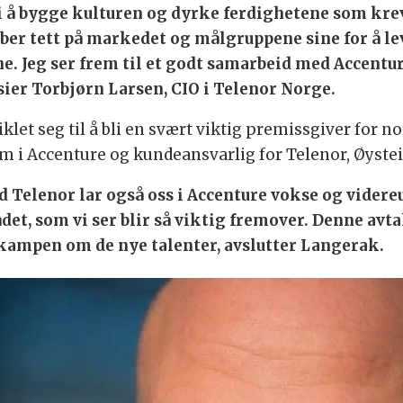
i å bygge kulturen og dyrke ferdighetene som krev
er tett på markedet og målgruppene sine for å lev
e. Jeg ser frem til et godt samarbeid med Accentu
 sier Torbjørn Larsen, CIO i Telenor Norge.
klet seg til å bli en svært viktig premissgiver for 
kom i Accenture og kundeansvarlig for Telenor, Øyste
 Telenor lar også oss i Accenture vokse og vider
et, som vi ser blir så viktig fremover. Denne avta
 kampen om de nye talenter, avslutter Langerak.