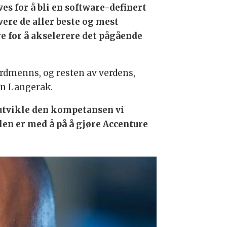
es for å bli en software-definert
ere de aller beste og mest
re for å akselerere det pågående
nordmenns, og resten av verdens,
in Langerak.
eutvikle den kompetansen vi
len er med å på å gjøre Accenture