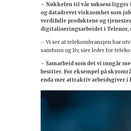
– Nøkkelen til vår suksess ligger 
og datadrevet virksomhet som jobb
verdifulle produktene og tjenesten
digitaliseringsarbeidet i Telenor,
– Vi ser at telekombransjen har utvi
samfunn og liv, sier leder for tele
– Samarbeid som det vi inngår med
besitter. For eksempel på skyområd
enda mer attraktiv arbeidsgiver i