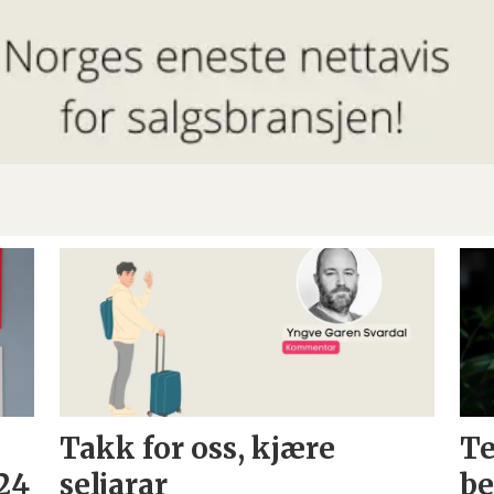
Takk for oss, kjære
Te
24
seljarar
be