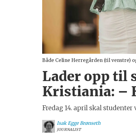
Både Celine Herregården (til venstre)
Lader opp til
Kristiania: – H
Fredag 14. april skal studente
Isak
Egge Brønseth
JOURNALIST