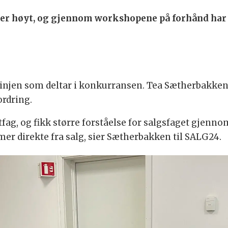
ået er høyt, og gjennom workshopene på forhånd har
slinjen som deltar i konkurransen. Tea Sætherbakken 
rdring.
ag, og fikk større forståelse for salgsfaget gjennom 
er direkte fra salg, sier Sætherbakken til SALG24.