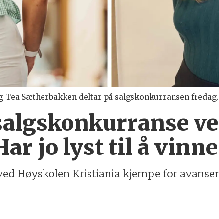
 og Tea Sætherbakken deltar på salgskonkurransen fredag.
 salgskonkurranse v
ar jo lyst til å vinne
r ved Høyskolen Kristiania kjempe for avanse