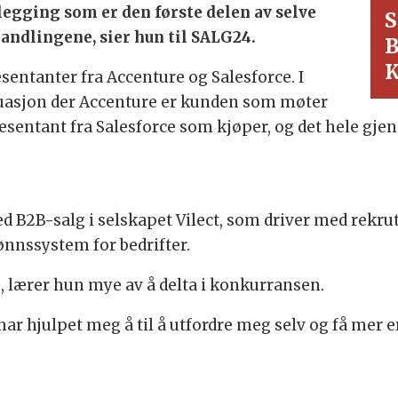
legging som er den første delen av selve
S
andlingene, sier hun til SALG24.
B
K
sentanter fra Accenture og Salesforce. I
tuasjon der Accenture er kunden som møter
sentant fra Salesforce som kjøper, og det hele gjen
 B2B-salg i selskapet Vilect, som driver med rekrutt
ønnssystem for bedrifter.
, lærer hun mye av å delta i konkurransen.
ar hjulpet meg å til å utfordre meg selv og få mer e