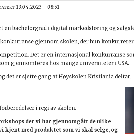
13.04.2023 - 08:51
DATERT
rt en bachelorgrad i digital markedsføring og salgsl
algskonkurranse gjennom skolen, der hun konkurrerer
ompetition. Det er en internasjonal konkurranse som
om gjennomføres hos mange universiteter i USA.
og det er sjette gang at Høyskolen Kristiania deltar.
orberedelser i regi av skolen.
orkshops der vi har gjennomgått de ulike
 vi kjent med produktet som vi skal selge, og