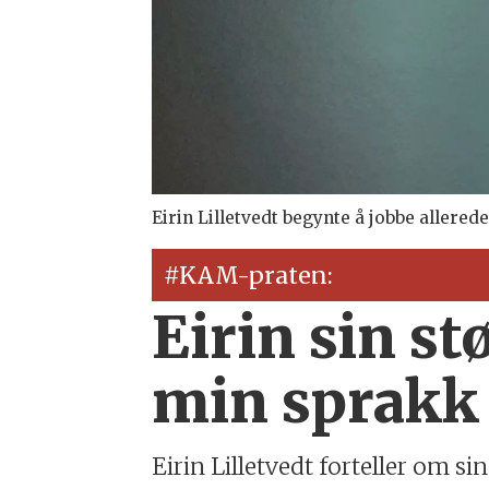
Eirin Lilletvedt begynte å jobbe allere
#KAM-praten:
Eirin sin s
min sprakk 
Eirin Lilletvedt forteller om s