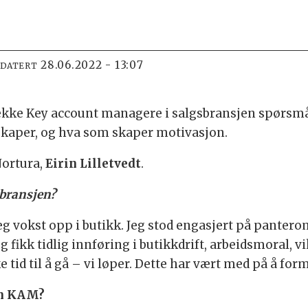
28.06.2022 - 13:07
PDATERT
rekke Key account managere i salgsbransjen spørsmål
skaper, og hva som skaper motivasjon.
Nortura,
Eirin Lilletvedt
.
sbransjen?
g vokst opp i butikk. Jeg stod engasjert på pantero
eg fikk tidlig innføring i butikkdrift, arbeidsmoral, 
e tid til å gå – vi løper. Dette har vært med på å form
 en KAM?