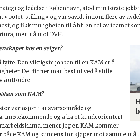
trategi og ledelse i København, stod min første jobb 
 «potet-stilling» og var såvidt innom flere av avdeli
mest, og fikk muligheten til å bli en del av teamet
 Nortura, men nå mot DVH.
enskaper hos en selger?
 lytte. Den viktigste jobben til en KAM er å
heter. Det finner man best ut ved å stille
v å utfordre.
 jobben som KAM?
H
 stor variasjon i ansvarsområde og
b
k, imøtekommende og å ha et kundeorientert
 samarbeidsklima, mener jeg en KAM kommer
bber både KAM og kundens innkjøper mot samme mål.