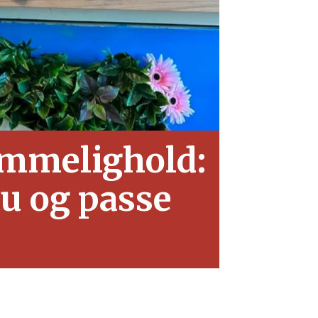
emmelighold:
ju og passe