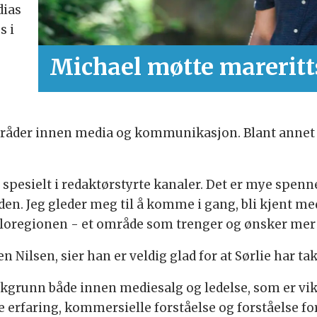
dias
s i
Michael møtte mareritt
 områder innen media og kommunikasjon. Blant annet 
g spesielt i redaktørstyrte kanaler. Det er mye spe
den. Jeg gleder meg til å komme i gang, bli kjent me
sloregionen - et område som trenger og ønsker mer lo
n Nilsen, sier han er veldig glad for at Sørlie har tak
akgrunn både innen mediesalg og ledelse, som er vik
de erfaring, kommersielle forståelse og forståelse