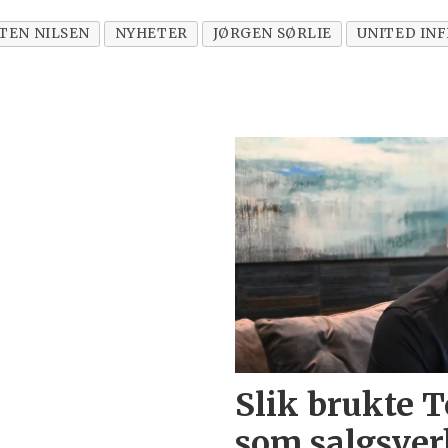
TEN NILSEN
NYHETER
JØRGEN SØRLIE
UNITED IN
Slik brukte 
som salgsver