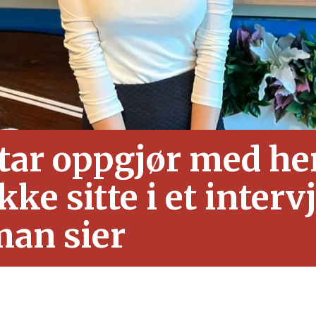
tar oppgjør med h
ke sitte i et interv
man sier