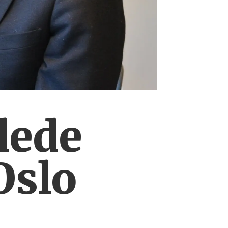
 lede
Oslo