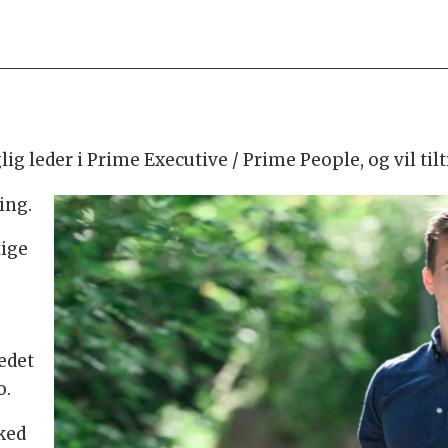
 leder i Prime Executive / Prime People, og vil tiltr
ing.
tige
e
edet
o.
ked