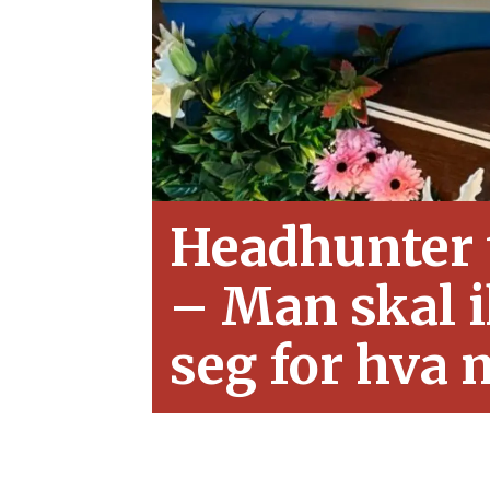
Headhunter 
– Man skal ik
seg for hva 