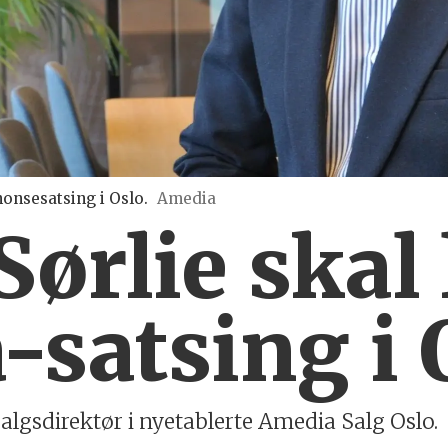
onsesatsing i Oslo.
Amedia
Sørlie skal
satsing i 
algsdirektør i nyetablerte Amedia Salg Oslo.