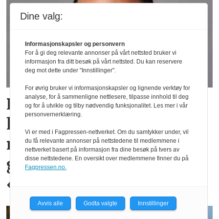
Dine valg:
Informasjonskapsler og personvern
For å gi deg relevante annonser på vårt nettsted bruker vi
informasjon fra ditt besøk på vårt nettsted. Du kan reservere
deg mot dette under "Innstillinger".
For øvrig bruker vi informasjonskapsler og lignende verktøy for
analyse, for å sammenligne nettlesere, tilpasse innhold til deg
PowerOffice satser på
og for å utvikle og tilby nødvendig funksjonalitet. Les mer i vår
personvernerklæring.
humor i sin B2B-
Vi er med i Fagpressen-nettverket. Om du samtykker under, vil
markedsføring: – Mange
du få relevante annonser på nettstedene til medlemmene i
nettverket basert på informasjon fra dine besøk på tvers av
gjør det litt for
disse nettstedene. En oversikt over medlemmene finner du på
Fagpressen.no.
«corporate»
Avvis alle
Godta valgte
Innstillinger