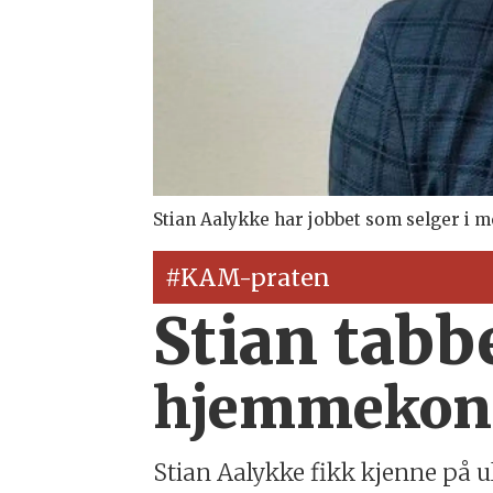
Stian Aalykke har jobbet som selger i med
#KAM-praten
Stian tabb
hjemmekonto
Stian Aalykke fikk kjenne på 