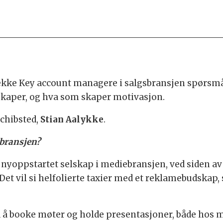
rekke Key account managere i salgsbransjen spørsmål
skaper, og hva som skaper motivasjon.
Schibsted,
Stian Aalykke
.
sbransjen?
t nyoppstartet selskap i mediebransjen, ved siden av
Det vil si helfolierte taxier med et reklamebudskap
d å booke møter og holde presentasjoner, både hos m