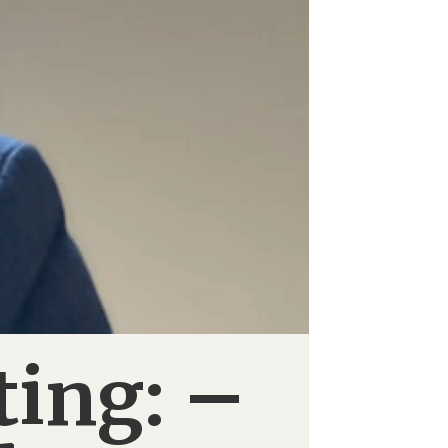
–
ting: