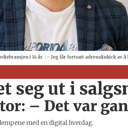
iebransjen i 14 år. : – Jeg får fortsatt adrenalinkick av å 
et seg ut i salg
r: – Det var gan
ulempene med en digital hverdag.