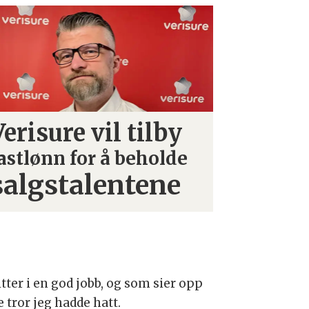
Verisure vil tilby
astlønn for å beholde
salgstalentene
tter i en god jobb, og som sier opp
e tror jeg hadde hatt.