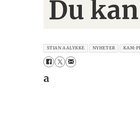
Du kan
STIAN AALYKKE
NYHETER
KAM-P
a