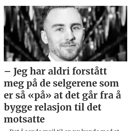
Emne:
key
account
manager
– Jeg har aldri forstått
meg på de selgerene som
er så «på» at det går fra å
bygge relasjon til det
motsatte