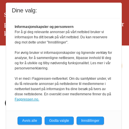
Dine valg:
SALG24 arbeider etter Vær Varsom-
plakatens regler for god presseskikk. Her
Informasjonskapsler og personvern
kan du lese mer om
PFUs
arbeid.
For å gi deg relevante annonser på vårt nettsted bruker vi
informasjon fra ditt besøk på vårt nettsted. Du kan reservere
deg mot dette under "Innstillinger".
For øvrig bruker vi informasjonskapsler og lignende verktøy for
analyse, for å sammenligne nettlesere, tilpasse innhold til deg
og for å utvikle og tilby nødvendig funksjonalitet. Les mer i vår
personvernerklæring.
Vi er med i Fagpressen-nettverket. Om du samtykker under, vil
du få relevante annonser på nettstedene til medlemmene i
nettverket basert på informasjon fra dine besøk på tvers av
disse nettstedene. En oversikt over medlemmene finner du på
Fagpressen.no.
Avvis alle
Godta valgte
Innstillinger