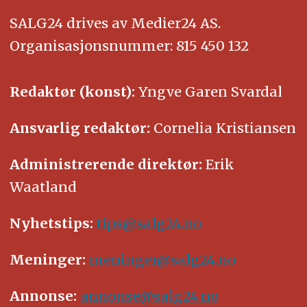
SALG24 drives av Medier24 AS.
Organisasjonsnummer: 815 450 132
Redaktør (konst):
Yngve Garen Svardal
Ansvarlig redaktør:
Cornelia Kristiansen
Administrerende direktør:
Erik
Waatland
Nyhetstips:
tips@salg24.no
Meninger:
meninger@salg24.no
Annonse:
annonse@salg24.no