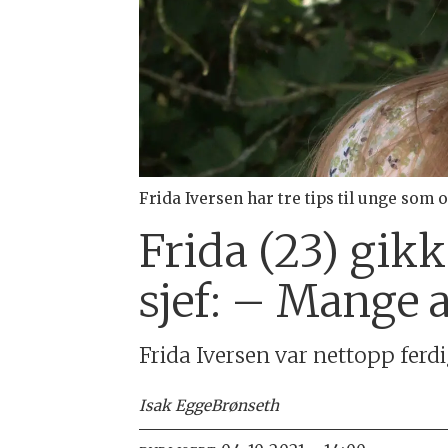
Frida Iversen har tre tips til unge som 
Frida (23) gikk
sjef: – Mange 
Frida Iversen var nettopp ferd
Isak Egge
Brønseth