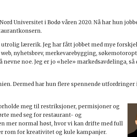
d Nord Universitet i Bodø våren 2020. Nå har hun jo
staurantkonsern.
 utrolig lærerik. Jeg har fått jobbet med mye forskje
 web, nyhetsbrev, merkevarebygging, søkemotoroptim
å nevne noe. Jeg er jo «hele» markedsavdelinga, så d
ien. Dermed har hun flere spennende utfordringer i
forholde meg til restriksjoner, permisjoner og
rte med seg for restaurant- og
 en mer normal høst, hvor vi kan drifte med full
 er rom for kreativitet og kule kampanjer.