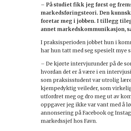
– På studiet fikk jeg først og fre
markedsføringsteori. Den kunnska
foretar meg i jobben. I tillegg ti
annet markedskommunikasjon, sa
I praksisperioden jobbet hun i ko
har hun tatt med seg spesielt mye so
– De kjørte intervjurunder på de som
hvordan det er å være i en intervjus
som praksisstudent var utrolig lærer
kjempedyktig veileder, som virkelig
utfordret meg og dro meg ut av ko
oppgaver jeg ikke var vant med å lø
annonsering på Facebook og Instagr
markedssjef hos Favn.