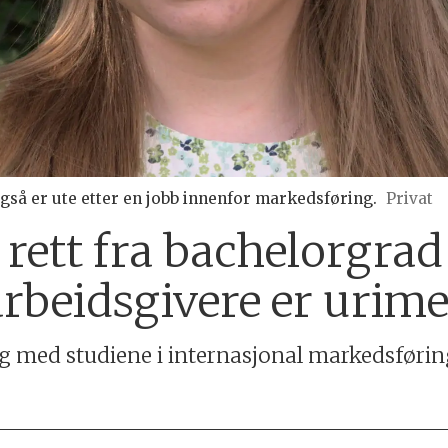
også er ute etter en jobb innenfor markedsføring.
Privat
 rett fra bachelorgrad
arbeidsgivere er urime
ig med studiene i internasjonal markedsførin