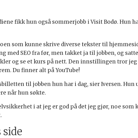
diene fikk hun også sommerjobb i Visit Bodø. Hun har
noen som kunne skrive diverse tekster til hjemmes
ring med SEO fra før, men takket ja til jobben, og sat
kler og se et kurs på nett. Den innstillingen tror j
frem. Du finner alt på YouTube!
letten til jobben hun har i dag, sier Iversen. Hun u
ere når hun søkte.
vsikkerhet i at jeg er god på det jeg gjør, noe som 
.
 side