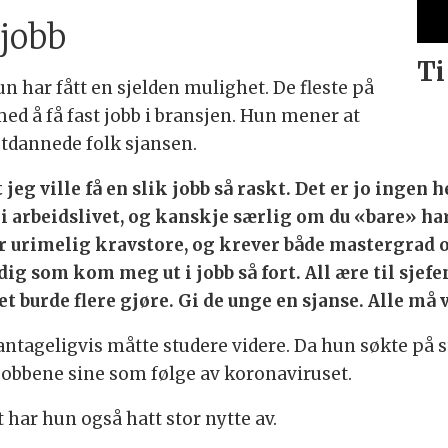
 jobb
Ti
un har fått en sjelden mulighet. De fleste på
ed å få fast jobb i bransjen. Hun mener at
utdannede folk sjansen.
jeg ville få en slik jobb så raskt.
Det er jo ingen 
 arbeidslivet, og kanskje særlig om du «bare» har
 urimelig kravstore, og krever både mastergrad og
dig som kom meg ut i jobb så fort. All ære til sjef
et burde flere gjøre. Gi de unge en sjanse. Alle må v
 antageligvis måtte studere videre. Da hun søkte på 
e jobbene sine som følge av koronaviruset.
 har hun også hatt stor nytte av.