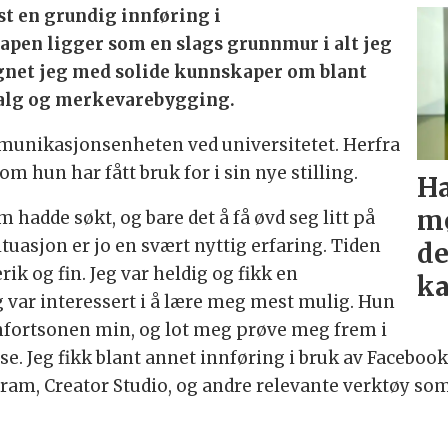
mst en grundig innføring i
pen ligger som en slags grunnmur i alt jeg
legnet jeg med solide kunnskaper om blant
lg og merkevarebygging.
mmunikasjonsenheten ved universitetet. Herfra
m hun har fått bruk for i sin nye stilling.
Ha
mø
 hadde søkt, og bare det å få øvd seg litt på
ituasjon er jo en svært nyttig erfaring. Tiden
de
ik og fin. Jeg var heldig og fikk en
ka
 var interessert i å lære meg mest mulig. Hun
mfortsonen min, og lot meg prøve meg frem i
se. Jeg fikk blant annet innføring i bruk av Facebook
am, Creator Studio, og andre relevante verktøy so