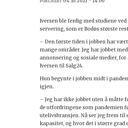
04.10.2021 - 14:00
PUBLISERT
Iversen ble ferdig med studiene ve
servering, som er Bodøs største re
– Den første tiden i jobben har vært
mange områder. Jeg har jobbet med
annonsering og sosiale medier, for 
Iversen til Salg24.
Hun begynte i jobben midt i pandem
igjen.
– Jeg har ikke jobbet uten å måtte 
de utfordringene som pandemien fø
utelivsbransjen. Nå ser jeg frem til
kapasitet, og hvor det i større grad