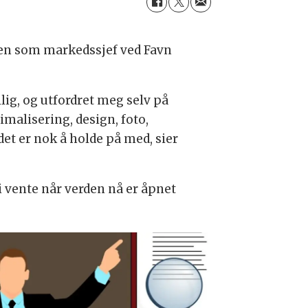
bben som markedssjef ved Favn
llig, og utfordret meg selv på
alisering, design, foto,
et er nok å holde på med, sier
 vente når verden nå er åpnet