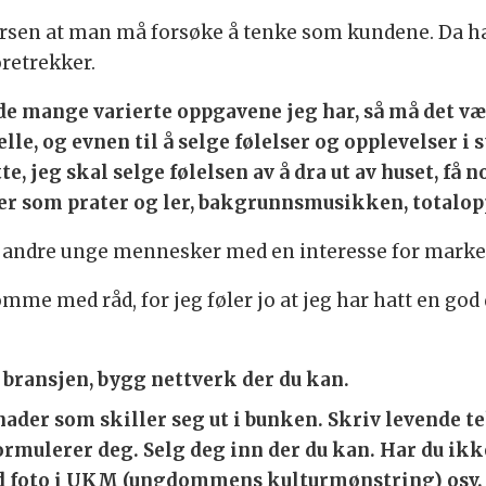
ersen at man må forsøke å tenke som kundene. Da 
oretrekker.
de mange varierte oppgavene jeg har, så må det vær
lfelle, og evnen til å selge følelser og opplevelser i
e, jeg skal selge følelsen av å dra ut av huset, få 
ster som prater og ler, bakgrunnsmusikken, totalop
s til andre unge mennesker med en interesse for mark
komme med råd, for jeg føler jo at jeg har hatt en god
 bransjen, bygg nettverk der du kan.
ader som skiller seg ut i bunken. Skriv levende te
rmulerer deg. Selg deg inn der du kan. Har du ikk
ed foto i UKM (ungdommens kulturmønstring) osv.