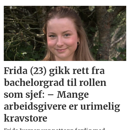
Emne:
frida
iversen
Frida (23) gikk rett fra
bachelorgrad til rollen
som sjef: – Mange
arbeidsgivere er urimelig
kravstore