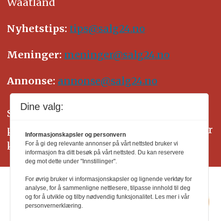
Waatland
Nyhetstips:
tips@salg24.no
Meninger:
meninger@salg24.no
Annonse:
annonse@salg24.no
Dine valg:
SALG24 arbeider etter Vær Varsom-
plakatens regler for god presseskikk. Her
Informasjonskapsler og personvern
kan du lese mer om
PFUs
arbeid.
For å gi deg relevante annonser på vårt nettsted bruker vi
informasjon fra ditt besøk på vårt nettsted. Du kan reservere
deg mot dette under "Innstillinger".
For øvrig bruker vi informasjonskapsler og lignende verktøy for
analyse, for å sammenligne nettlesere, tilpasse innhold til deg
og for å utvikle og tilby nødvendig funksjonalitet. Les mer i vår
personvernerklæring.