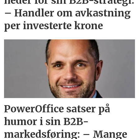
heder for sin B2B-strategi:
– Handler om avkastning
per investerte krone
PowerOffice satser på
humor i sin B2B-
markedsføring: – Mange