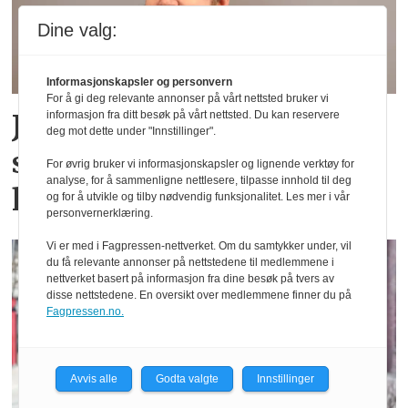
Dine valg:
Informasjonskapsler og personvern
For å gi deg relevante annonser på vårt nettsted bruker vi
Johan jobbet som B2B-
informasjon fra ditt besøk på vårt nettsted. Du kan reservere
deg mot dette under "Innstillinger".
selger i Midtøsten: – En
For øvrig bruker vi informasjonskapsler og lignende verktøy for
analyse, for å sammenligne nettlesere, tilpasse innhold til deg
helt annen tilnærming
og for å utvikle og tilby nødvendig funksjonalitet. Les mer i vår
personvernerklæring.
Vi er med i Fagpressen-nettverket. Om du samtykker under, vil
du få relevante annonser på nettstedene til medlemmene i
nettverket basert på informasjon fra dine besøk på tvers av
disse nettstedene. En oversikt over medlemmene finner du på
Fagpressen.no.
Avvis alle
Godta valgte
Innstillinger