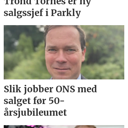
Trond Tornes er ny
salgssjef i Parkly
Slik jobber ONS med
salget før 50-
årsjubileumet