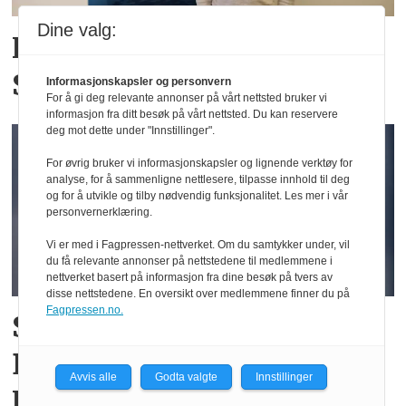
Dine valg:
Han er ny salgssjef i
Spillfree
Informasjonskapsler og personvern
For å gi deg relevante annonser på vårt nettsted bruker vi
informasjon fra ditt besøk på vårt nettsted. Du kan reservere
deg mot dette under "Innstillinger".
For øvrig bruker vi informasjonskapsler og lignende verktøy for
analyse, for å sammenligne nettlesere, tilpasse innhold til deg
og for å utvikle og tilby nødvendig funksjonalitet. Les mer i vår
personvernerklæring.
Vi er med i Fagpressen-nettverket. Om du samtykker under, vil
du få relevante annonser på nettstedene til medlemmene i
nettverket basert på informasjon fra dine besøk på tvers av
disse nettstedene. En oversikt over medlemmene finner du på
Fagpressen.no.
Slik satser Vipps innenfor
B2B: – Vil ikke havne i
Avvis alle
Godta valgte
Innstillinger
Kvikk Lunsj-fella