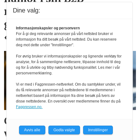
markedsføring: – Mange
Dine valg:
gjør det litt for
Informasjonskapsler og personvern
«corporate»
For å gi deg relevante annonser på vårt nettsted bruker vi
informasjon fra ditt besøk på vårt nettsted. Du kan reservere
deg mot dette under "Innstillinger".
For øvrig bruker vi informasjonskapsler og lignende verktøy for
analyse, for å sammenligne nettlesere, tilpasse innhold til deg
og for å utvikle og tilby nødvendig funksjonalitet. Les mer i vår
personvernerklæring.
Vi er med i Fagpressen-nettverket. Om du samtykker under, vil
du få relevante annonser på nettstedene til medlemmene i
nettverket basert på informasjon fra dine besøk på tvers av
disse nettstedene. En oversikt over medlemmene finner du på
Fagpressen.no.
Cathrine mener det er
viktig å være interessert i
Avvis alle
Godta valgte
Innstillinger