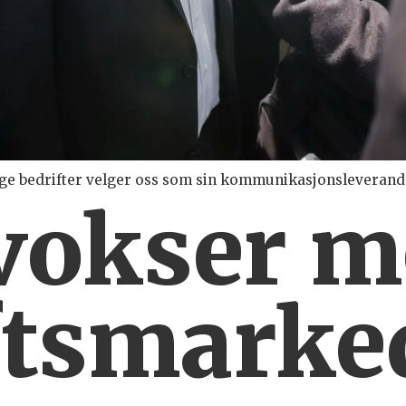
ange bedrifter velger oss som sin kommunikasjonsleveran
vokser m
ftsmarke