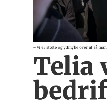
– Vi er stolte og ydmyke over at så m
Telia 
bedri