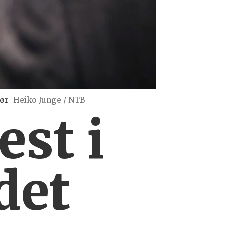
dør
Heiko Junge / NTB
est i
det