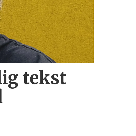
lig tekst
d