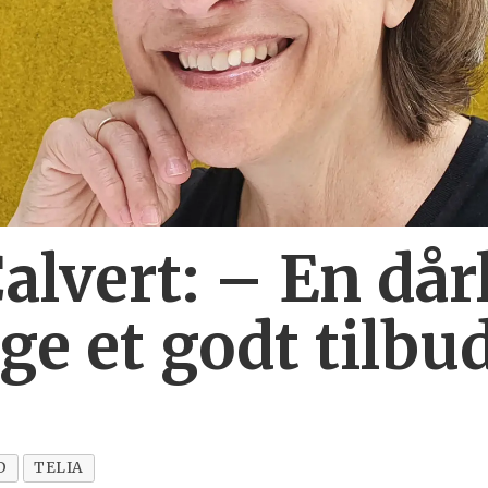
alvert: – En dår
ge et godt tilbu
D
TELIA