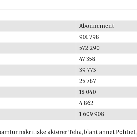
Abonnement
901 798
572 290
47 358
39 773
25 787
18 040
4 862
1 609 908
g samfunnskritiske aktører Telia, blant annet Politiet