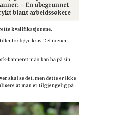
anner: – En ubegrunnet
rykt blant arbeidssøkere
rette kvalifikasjonene.
iller for høye krav. Det mener
 Work-banneret man kan ha på sin
er skal se det, men dette er ikke
alisere at man er tilgjengelig på