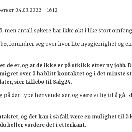
04.03.2022 - 16:12
DATERT
å, men antall søkere har ikke økt i like stort omfang
ebø, forundrer seg over hvor lite nysgjerrighet og e
er de er, og at de ikke er på utkikk etter ny jobb. 
migret over å ha blitt kontaktet og i det minste s
er, sier Lillebø til Salg24.
å den type henvendelser, og være villig til å gå i d
ntaktet, og det kan i så fall være en mulighet til å
du heller vurdere det i etterkant.