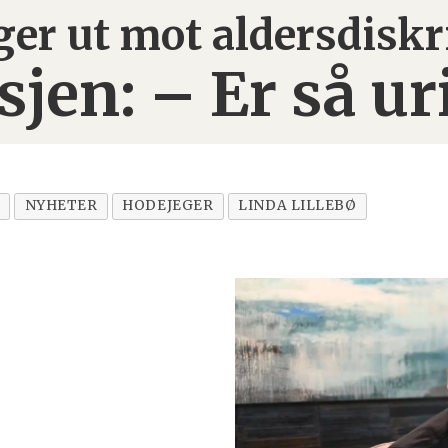
ger ut mot aldersdisk
sjen: – Er så u
NYHETER
HODEJEGER
LINDA LILLEBØ