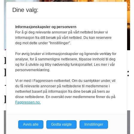
Dine valg:
Informasjonskapsler og personvern
For å gi deg relevante annonser på vårt nettsted bruker vi
informasjon fra ditt besøk på vårt nettsted. Du kan reservere
deg mot dette under "Innstillinger".
For øvrig bruker vi informasjonskapsler og lignende verktøy for
Randi Regnskap mottok
analyse, for å sammenligne nettlesere, tilpasse innhold til deg
og for å utvikle og tilby nødvendig funksjonalitet. Les mer i vår
heder for sin B2B-strategi:
personvernerklæring.
Vi er med i Fagpressen-nettverket. Om du samtykker under, vil
– Handler om avkastning
du få relevante annonser på nettstedene til medlemmene i
nettverket basert på informasjon fra dine besøk på tvers av
per investerte krone
disse nettstedene. En oversikt over medlemmene finner du på
Fagpressen.no.
Avvis alle
Godta valgte
Innstillinger