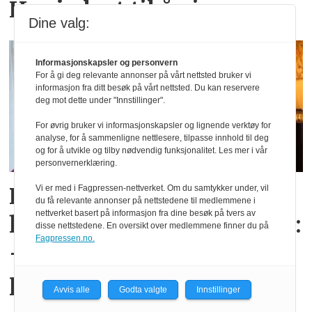
Har jo lyst til å vinne
Dine valg:
Informasjonskapsler og personvern
For å gi deg relevante annonser på vårt nettsted bruker vi
informasjon fra ditt besøk på vårt nettsted. Du kan reservere
deg mot dette under "Innstillinger".
For øvrig bruker vi informasjonskapsler og lignende verktøy for
analyse, for å sammenligne nettlesere, tilpasse innhold til deg
og for å utvikle og tilby nødvendig funksjonalitet. Les mer i vår
personvernerklæring.
Randi Regnskap mottok
Vi er med i Fagpressen-nettverket. Om du samtykker under, vil
du få relevante annonser på nettstedene til medlemmene i
nettverket basert på informasjon fra dine besøk på tvers av
heder for sin B2B-strategi:
disse nettstedene. En oversikt over medlemmene finner du på
Fagpressen.no.
– Handler om avkastning
per investerte krone
Avvis alle
Godta valgte
Innstillinger