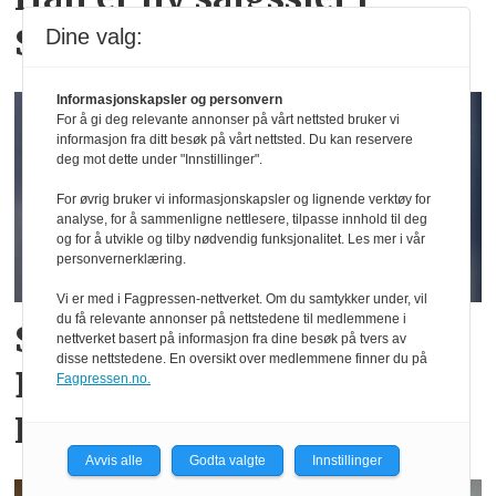
Spillfree
Dine valg:
Informasjonskapsler og personvern
For å gi deg relevante annonser på vårt nettsted bruker vi
informasjon fra ditt besøk på vårt nettsted. Du kan reservere
deg mot dette under "Innstillinger".
For øvrig bruker vi informasjonskapsler og lignende verktøy for
analyse, for å sammenligne nettlesere, tilpasse innhold til deg
og for å utvikle og tilby nødvendig funksjonalitet. Les mer i vår
personvernerklæring.
Vi er med i Fagpressen-nettverket. Om du samtykker under, vil
du få relevante annonser på nettstedene til medlemmene i
Slik satser Vipps innenfor
nettverket basert på informasjon fra dine besøk på tvers av
disse nettstedene. En oversikt over medlemmene finner du på
B2B: – Vil ikke havne i
Fagpressen.no.
Kvikk Lunsj-fella
Avvis alle
Godta valgte
Innstillinger