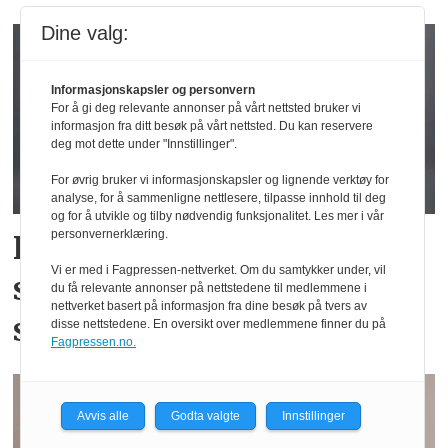
Dine valg:
Informasjonskapsler og personvern
For å gi deg relevante annonser på vårt nettsted bruker vi
informasjon fra ditt besøk på vårt nettsted. Du kan reservere
deg mot dette under "Innstillinger".
For øvrig bruker vi informasjonskapsler og lignende verktøy for
analyse, for å sammenligne nettlesere, tilpasse innhold til deg
og for å utvikle og tilby nødvendig funksjonalitet. Les mer i vår
personvernerklæring.
Fra fotballagent til B2B-
Vi er med i Fagpressen-nettverket. Om du samtykker under, vil
salg: – Tar ikke meg selv
du få relevante annonser på nettstedene til medlemmene i
nettverket basert på informasjon fra dine besøk på tvers av
så høytidelig
disse nettstedene. En oversikt over medlemmene finner du på
Fagpressen.no.
Avvis alle
Godta valgte
Innstillinger