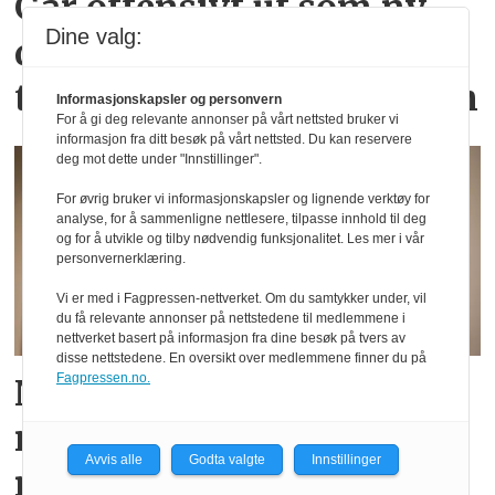
Går offensivt ut som ny
Dine valg:
daglig leder: – Vi har den
tyngste faglige posisjonen
Informasjonskapsler og personvern
For å gi deg relevante annonser på vårt nettsted bruker vi
informasjon fra ditt besøk på vårt nettsted. Du kan reservere
deg mot dette under "Innstillinger".
For øvrig bruker vi informasjonskapsler og lignende verktøy for
analyse, for å sammenligne nettlesere, tilpasse innhold til deg
og for å utvikle og tilby nødvendig funksjonalitet. Les mer i vår
personvernerklæring.
Vi er med i Fagpressen-nettverket. Om du samtykker under, vil
du få relevante annonser på nettstedene til medlemmene i
nettverket basert på informasjon fra dine besøk på tvers av
disse nettstedene. En oversikt over medlemmene finner du på
Fagpressen.no.
Nedgang i
reklameomsetningen for
Avvis alle
Godta valgte
Innstillinger
mediene