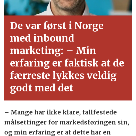
De var først i Norge
med inbound
marketing: – Min
erfaring er
faktisk at de
færreste lykkes
veldig
godt med det
–
Mange har ikke klare, tallfestede
målsettinger for markedsføringen sin,
og min erfaring er at dette har en