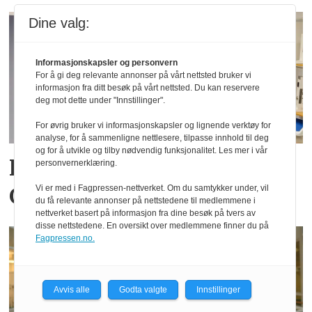
Dine valg:
Informasjonskapsler og personvern
For å gi deg relevante annonser på vårt nettsted bruker vi
informasjon fra ditt besøk på vårt nettsted. Du kan reservere
deg mot dette under "Innstillinger".
For øvrig bruker vi informasjonskapsler og lignende verktøy for
analyse, for å sammenligne nettlesere, tilpasse innhold til deg
og for å utvikle og tilby nødvendig funksjonalitet. Les mer i vår
Henric er ny salgssjef i
personvernerklæring.
Gantner Norden
Vi er med i Fagpressen-nettverket. Om du samtykker under, vil
du få relevante annonser på nettstedene til medlemmene i
nettverket basert på informasjon fra dine besøk på tvers av
disse nettstedene. En oversikt over medlemmene finner du på
Fagpressen.no.
Avvis alle
Godta valgte
Innstillinger