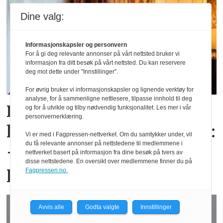
Dine valg:
Informasjonskapsler og personvern
For å gi deg relevante annonser på vårt nettsted bruker vi
informasjon fra ditt besøk på vårt nettsted. Du kan reservere
deg mot dette under "Innstillinger".
For øvrig bruker vi informasjonskapsler og lignende verktøy for
analyse, for å sammenligne nettlesere, tilpasse innhold til deg
Randi Regnskap mottok
og for å utvikle og tilby nødvendig funksjonalitet. Les mer i vår
personvernerklæring.
heder for sin B2B-strategi:
Vi er med i Fagpressen-nettverket. Om du samtykker under, vil
du få relevante annonser på nettstedene til medlemmene i
– Handler om avkastning
nettverket basert på informasjon fra dine besøk på tvers av
disse nettstedene. En oversikt over medlemmene finner du på
per investerte krone
Fagpressen.no.
Avvis alle
Godta valgte
Innstillinger