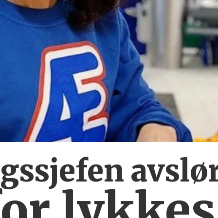
ssjefen avslør
or lykkes