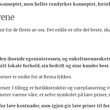
 konseptet, men heller rendyrker konseptet, fortel
rene
t for de fleste av oss. Det enkle er ofte det beste, s
 den iboende egeninteressen, og enkeltmenneske
t lokale forhold, sin bedrift og sine kunder best.
mener er unike for at Rema lykkes.
priser. I tillegg er butikkstruktur og vareplassering v
nerer varene våre, er selve symbolet på lave priser, s
or lave kostnader, som igjen gir lave priser til fo