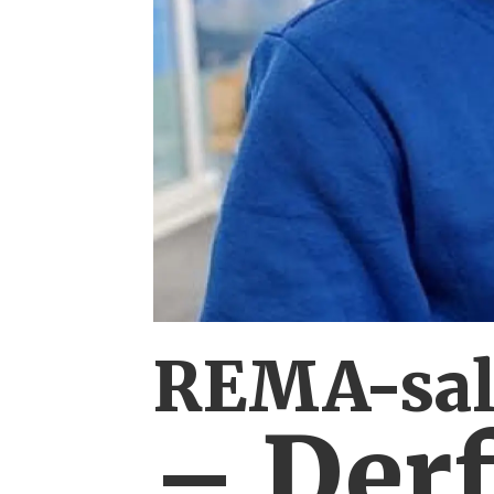
REMA-salg
– Derf