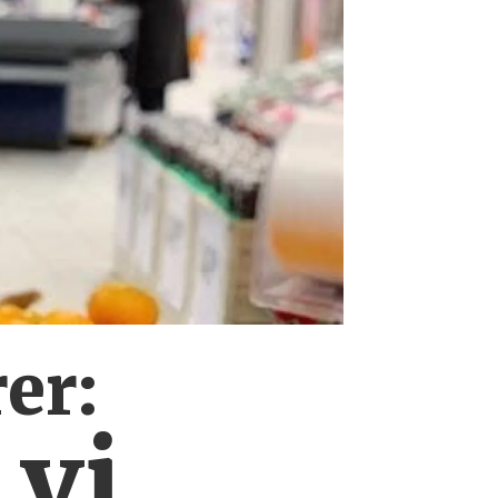
er:
 vi