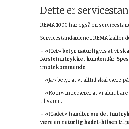
Dette er servicesta
REMA 1000 har også en servicestand
Servicestandardene i REMA kaller d
– «Hei» betyr naturligvis at vi s
førsteinntrykket kunden får. Spesi
imøtekommende.
– «Ja» betyr at vi alltid skal være
– «Kom» innebærer at vi aldri bare s
til varen.
– «Hadet» handler om det inntrykk
være en naturlig hadet-hilsen tilp