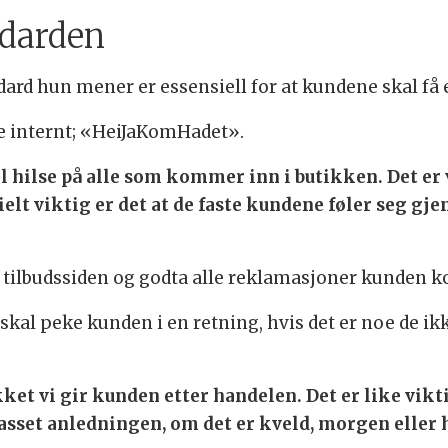
ndarden
ard hun mener er essensiell for at kundene skal få
e internt; «HeiJaKomHadet».
kal hilse på alle som kommer inn i butikken. Det e
elt viktig er det at de faste kundene føler seg gj
 på tilbudssiden og godta alle reklamasjoner kunden
kal peke kunden i en retning, hvis det er noe de ikke
et vi gir kunden etter handelen. Det er like vikt
asset anledningen, om det er kveld, morgen eller 