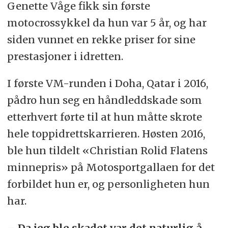
Genette Våge fikk sin første
motocrossykkel da hun var 5 år, og har
siden vunnet en rekke priser for sine
prestasjoner i idretten.
I første VM-runden i Doha, Qatar i 2016,
pådro hun seg en håndleddskade som
etterhvert førte til at hun måtte skrote
hele toppidrettskarrieren. Høsten 2016,
ble hun tildelt «Christian Rolid Flatens
minnepris» på Motosportgallaen for det
forbildet hun er, og personligheten hun
har.
– Da jeg ble skadet var det naturlig å