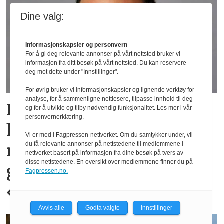
Dine valg:
Informasjonskapsler og personvern
For å gi deg relevante annonser på vårt nettsted bruker vi
informasjon fra ditt besøk på vårt nettsted. Du kan reservere
deg mot dette under "Innstillinger".
For øvrig bruker vi informasjonskapsler og lignende verktøy for
analyse, for å sammenligne nettlesere, tilpasse innhold til deg
PowerOffice satser på
og for å utvikle og tilby nødvendig funksjonalitet. Les mer i vår
personvernerklæring.
humor i sin B2B-
Vi er med i Fagpressen-nettverket. Om du samtykker under, vil
du få relevante annonser på nettstedene til medlemmene i
markedsføring: – Mange
nettverket basert på informasjon fra dine besøk på tvers av
disse nettstedene. En oversikt over medlemmene finner du på
gjør det litt for
Fagpressen.no.
«corporate»
Avvis alle
Godta valgte
Innstillinger