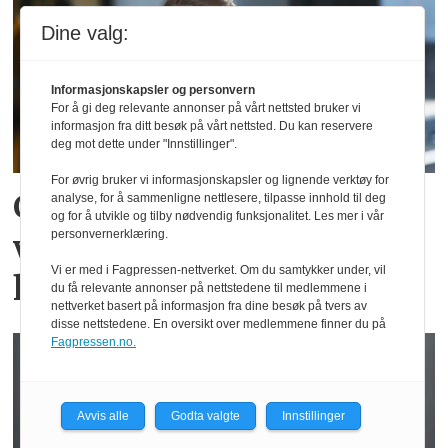
Dine valg:
Informasjonskapsler og personvern
For å gi deg relevante annonser på vårt nettsted bruker vi
informasjon fra ditt besøk på vårt nettsted. Du kan reservere
deg mot dette under "Innstillinger".
For øvrig bruker vi informasjonskapsler og lignende verktøy for
Cathrine mener det er
analyse, for å sammenligne nettlesere, tilpasse innhold til deg
og for å utvikle og tilby nødvendig funksjonalitet. Les mer i vår
personvernerklæring.
viktig å være interessert i
Vi er med i Fagpressen-nettverket. Om du samtykker under, vil
kundens situasjon
du få relevante annonser på nettstedene til medlemmene i
nettverket basert på informasjon fra dine besøk på tvers av
disse nettstedene. En oversikt over medlemmene finner du på
Fagpressen.no.
Avvis alle
Godta valgte
Innstillinger