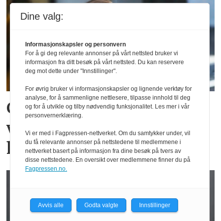
Dine valg:
Informasjonskapsler og personvern
For å gi deg relevante annonser på vårt nettsted bruker vi
informasjon fra ditt besøk på vårt nettsted. Du kan reservere
deg mot dette under "Innstillinger".
For øvrig bruker vi informasjonskapsler og lignende verktøy for
analyse, for å sammenligne nettlesere, tilpasse innhold til deg
Cathrine mener det er
og for å utvikle og tilby nødvendig funksjonalitet. Les mer i vår
personvernerklæring.
viktig å være interessert i
Vi er med i Fagpressen-nettverket. Om du samtykker under, vil
kundens situasjon
du få relevante annonser på nettstedene til medlemmene i
nettverket basert på informasjon fra dine besøk på tvers av
disse nettstedene. En oversikt over medlemmene finner du på
Fagpressen.no.
Avvis alle
Godta valgte
Innstillinger