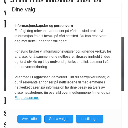
Cathrine mener det er
Dine valg:
viktig å være interessert i
kundens situasjon
Informasjonskapsler og personvern
For å gi deg relevante annonser på vårt nettsted bruker vi
informasjon fra ditt besøk på vårt nettsted. Du kan reservere
deg mot dette under "Innstillinger".
For øvrig bruker vi informasjonskapsler og lignende verktøy for
analyse, for å sammenligne nettlesere, tilpasse innhold til deg
og for å utvikle og tilby nødvendig funksjonalitet. Les mer i vår
personvernerklæring.
Vi er med i Fagpressen-nettverket. Om du samtykker under, vil
du få relevante annonser på nettstedene til medlemmene i
nettverket basert på informasjon fra dine besøk på tvers av
disse nettstedene. En oversikt over medlemmene finner du på
Fra fotballagent til B2B-
Fagpressen.no.
salg: – Tar ikke meg selv
Avvis alle
Godta valgte
Innstillinger
så høytidelig