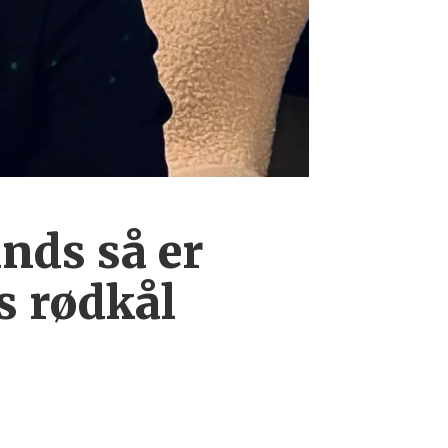
ands så er
s rødkål