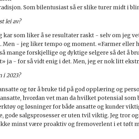
tradisjon. Som bilentusiast så er slike turer midt i b
t lei av?
 kar som liker å se resultater raskt - selv om jeg vet
d. Men - jeg liker tempo og moment. «Farmer eller h
s så mange forskjellige og dyktige selgere så det å b
ja - for så vidt enig i det. Men, jeg er nok litt ekst
 i 2023?
 ansatte og tør å bruke tid på god opplæring og perso
de ansatte, hvordan vet man da hvilket potensial som b
 verktøy og løsninger for både ansatte og kunder vikt
, gode salgsprosesser er uten tvil viktig. Jeg tror ogs
ikke minst være proaktiv og fremoverlent i et tøft 