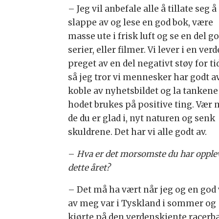
– Jeg vil anbefale alle å tillate seg å
slappe av og lese en god bok, være
masse ute i frisk luft og se en del g
serier, eller filmer. Vi lever i en ver
preget av en del negativt støy for ti
så jeg tror vi mennesker har godt a
koble av nyhetsbildet og la tankene
hodet brukes på positive ting. Vær
de du er glad i, nyt naturen og senk
skuldrene. Det har vi alle godt av.
–
Hva er det morsomste du har opple
dette året?
– Det må ha vært når jeg og en god
av meg var i Tyskland i sommer og
kjørte på den verdenskjente racer