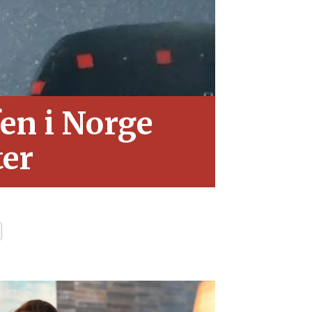
fen i Norge
ter