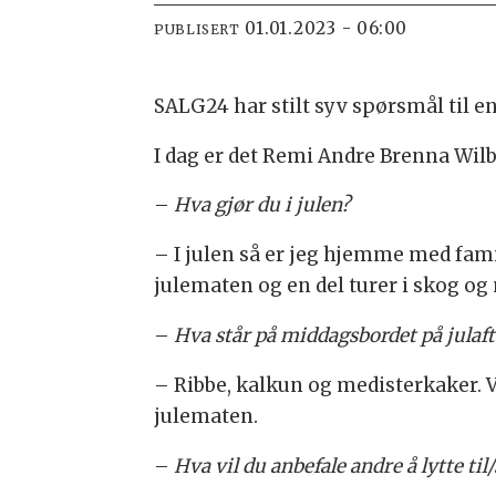
01.01.2023 - 06:00
PUBLISERT
SALG24 har stilt syv spørsmål til en
I dag er det Remi Andre Brenna Wilbe
–
Hva gjør du i julen?
– I julen så er jeg hjemme med famil
julematen og en del turer i skog o
–
Hva står på middagsbordet på julaf
– Ribbe, kalkun og medisterkaker. V
julematen.
–
Hva vil du anbefale andre å lytte ti