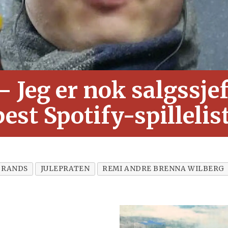
– Jeg er nok salgssje
est Spotify-spillelis
BRANDS
JULEPRATEN
REMI ANDRE BRENNA WILBERG