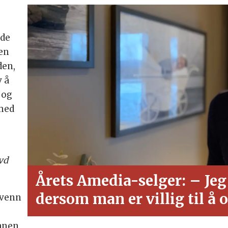
ode
den
den,
v å
 og
 med
vd
Årets Amedia-selger: – Jeg 
dersom man er villig til å 
 venn
banen