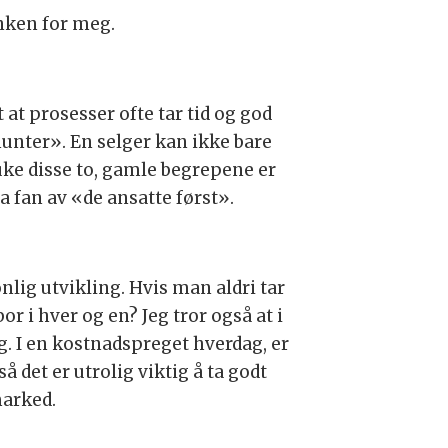
linken for meg.
 at prosesser ofte tar tid og god
unter». En selger kan ikke bare
ruke disse to, gamle begrepene er
ra fan av «de ansatte først».
nlig utvikling. Hvis man aldri tar
or i hver og en? Jeg tror også at i
ig. I en kostnadspreget hverdag, er
å det er utrolig viktig å ta godt
marked.