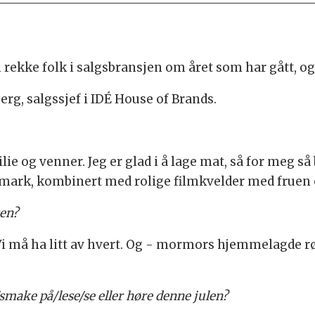
 rekke folk i salgsbransjen om året som har gått, og
rg, salgssjef i IDÉ House of Brands.
ie og venner. Jeg er glad i å lage mat, så for meg så
g mark, kombinert med rolige filmkvelder med fruen
ten?
i må ha litt av hvert. Og - mormors hjemmelagde rød
l/smake på/lese/se eller høre denne julen?