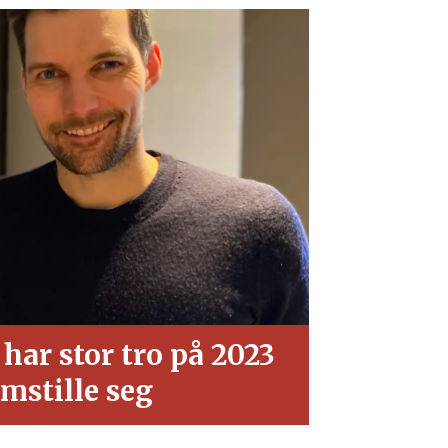
har stor tro på 2023
omstille seg