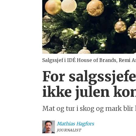
Salgssjef i IDÉ House of Brands, Remi 
For salgssjef
ikke julen k
Mat og tur i skog og mark bli
Mathias
Hagfors
JOURNALIST