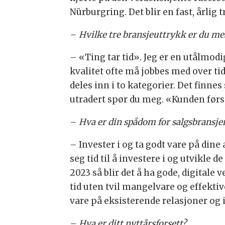
Nürburgring. Det blir en fast, årlig 
–
Hvilke tre bransjeuttrykk er du mes
– «Ting tar tid». Jeg er en utålmodig
kvalitet ofte må jobbes med over ti
deles inn i to kategorier. Det finne
utradert spør du meg. «Kunden først» 
–
Hva er din spådom for salgsbransjen
– Invester i og ta godt vare på dine
seg tid til å investere i og utvikle 
2023 så blir det å ha gode, digitale
tid uten tvil mangelvare og effektive
vare på eksisterende relasjoner og 
–
Hva er ditt nyttårsforsett?