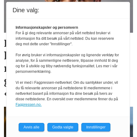
Dine valg:
Informasjonskapsler og personvern
For å gi deg relevante annonser på vårt nettsted bruker vi
informasjon fra ditt besøk på vårt nettsted. Du kan reservere
PowerOffice satser på
deg mot dette under "Innstillinger".
humor i sin B2B-
For øvrig bruker vi informasjonskapsler og lignende verktøy for
analyse, for å sammenligne nettlesere, tilpasse innhold til deg
markedsføring: – Mange
og for å utvikle og tilby nødvendig funksjonalitet. Les mer i vår
personvernerklæring.
gjør det litt for
Vi er med i Fagpressen-nettverket. Om du samtykker under, vil
du få relevante annonser på nettstedene til medlemmene i
«corporate»
nettverket basert på informasjon fra dine besøk på tvers av
disse nettstedene. En oversikt over medlemmene finner du på
Fagpressen.no.
Avvis alle
Godta valgte
Innstillinger