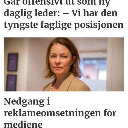
Går offensivt ut som ny
daglig leder: – Vi har den
tyngste faglige posisjonen
Nedgang i
reklameomsetningen for
mediene