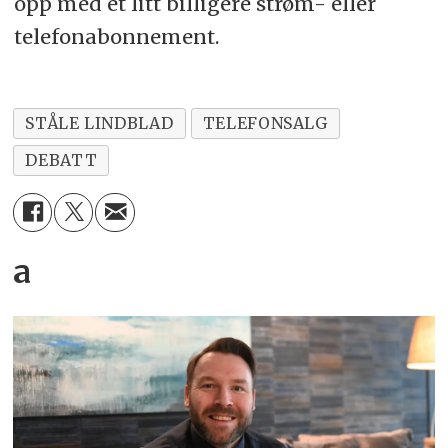
opp med et litt billigere strøm- eller
telefonabonnement.
STÅLE LINDBLAD
TELEFONSALG
DEBATT
a