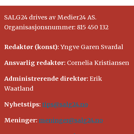
SALG24 drives av Medier24 AS.
Organisasjonsnummer: 815 450 132
Redaktør (konst):
Yngve Garen Svardal
Ansvarlig redaktør:
Cornelia Kristiansen
Administrerende direktør:
Erik
Waatland
Nyhetstips:
tips@salg24.no
Meninger:
meninger@salg24.no