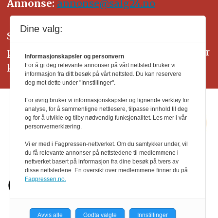
Annonse:
annonse@salg24.no
Dine valg:
SALG24 arbeider etter Vær Varsom-
plakatens regler for god presseskikk. Her
Informasjonskapsler og personvern
kan du lese mer om
PFUs
arbeid.
For å gi deg relevante annonser på vårt nettsted bruker vi
informasjon fra ditt besøk på vårt nettsted. Du kan reservere
deg mot dette under "Innstillinger".
For øvrig bruker vi informasjonskapsler og lignende verktøy for
analyse, for å sammenligne nettlesere, tilpasse innhold til deg
og for å utvikle og tilby nødvendig funksjonalitet. Les mer i vår
personvernerklæring.
Vi er med i Fagpressen-nettverket. Om du samtykker under, vil
du få relevante annonser på nettstedene til medlemmene i
nettverket basert på informasjon fra dine besøk på tvers av
disse nettstedene. En oversikt over medlemmene finner du på
Fagpressen.no.
Avvis alle
Godta valgte
Innstillinger