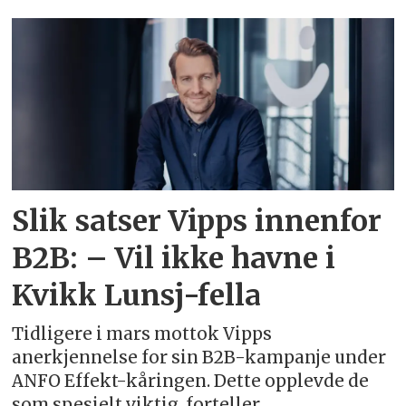
Emne:
vipps
Slik satser Vipps innenfor
B2B: – Vil ikke havne i
Kvikk Lunsj-fella
Tidligere i mars mottok Vipps
anerkjennelse for sin B2B-kampanje under
ANFO Effekt-kåringen. Dette opplevde de
som spesielt viktig, forteller