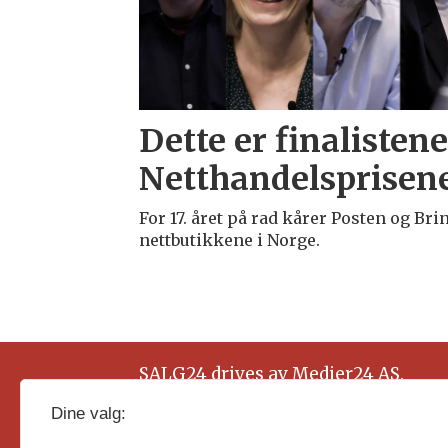
Dette er finalistene 
Netthandelsprisen
For 17. året på rad kårer Posten og Brin
nettbutikkene i Norge.
SALG24 drives av Medier24 AS.
Organisasjonsnummer: 815 450 132
Dine valg: