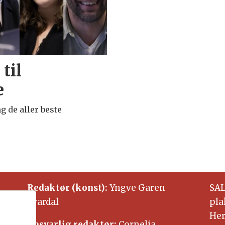
til
e
g de aller beste
Redaktør (konst):
Yngve Garen
SAL
Svardal
pla
Her
Ansvarlig redaktør:
Cornelia