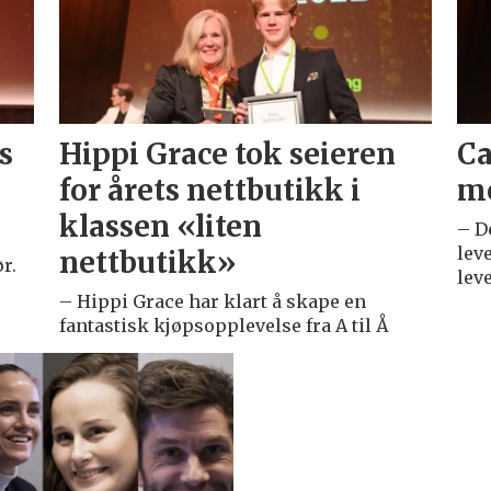
s
Hippi Grace tok seieren
Ca
for årets nettbutikk i
me
klassen «liten
– D
lev
nettbutikk»
r.
lev
– Hippi Grace har klart å skape en
fantastisk kjøpsopplevelse fra A til Å