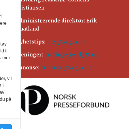
Kristiansen
i
Administrerende direktør:
Erik
vere
Waatland
Nyhetstips:
tips@salg24.no
ktøy
d til
Meninger:
meninger@salg24.no
es mer
Annonse:
annonse@salg24.no
r, vil
 i
 av
 du på