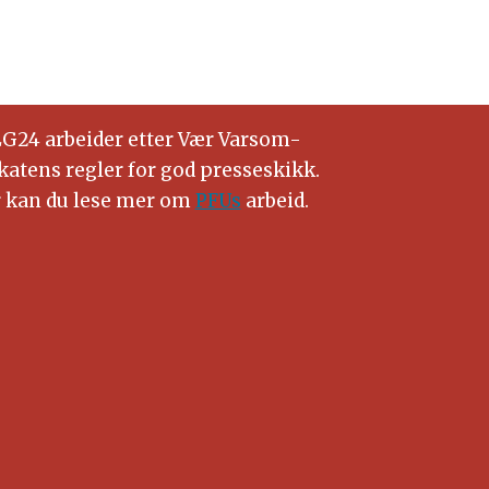
G24 arbeider etter Vær Varsom-
katens regler for god presseskikk.
 kan du lese mer om
PFUs
arbeid.