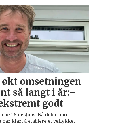
r økt omsetningen
t så langt i år:–
ekstremt godt
rne i SalesJobs. Nå deler han
har klart å etablere et vellykket