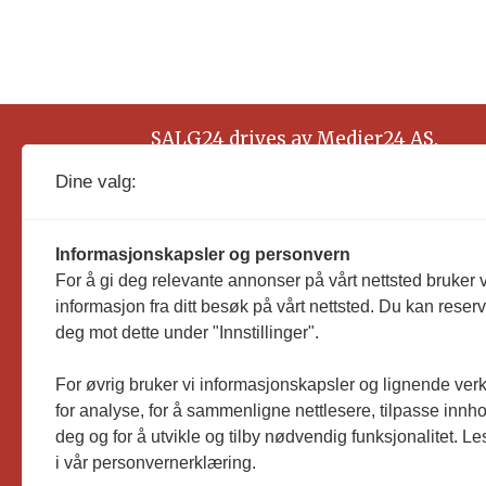
SALG24 drives av Medier24 AS.
Organisasjonsnummer: 815 450 132
Dine valg:
Informasjonskapsler og personvern
For å gi deg relevante annonser på vårt nettsted bruker v
informasjon fra ditt besøk på vårt nettsted. Du kan reser
deg mot dette under "Innstillinger".
For øvrig bruker vi informasjonskapsler og lignende ver
for analyse, for å sammenligne nettlesere, tilpasse innhol
deg og for å utvikle og tilby nødvendig funksjonalitet. L
i vår personvernerklæring.