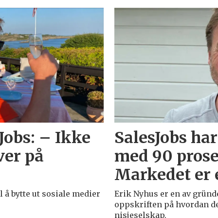
sJobs: – Ikke
SalesJobs ha
iver på
med 90 prosen
Markedet er 
 å bytte ut sosiale medier
Erik Nyhus er en av gründe
oppskriften på hvordan de 
nisjeselskap.