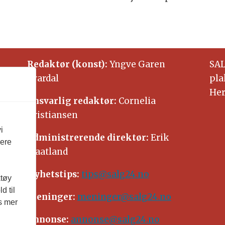
Redaktør (konst):
Yngve Garen
SAL
Svardal
pla
Her
Ansvarlig redaktør:
Cornelia
Kristiansen
i
Administrerende direktør:
Erik
vere
Waatland
Nyhetstips:
tips@salg24.no
ktøy
d til
Meninger:
meninger@salg24.no
es mer
Annonse:
annonse@salg24.no