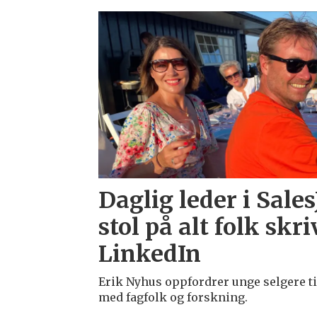
Emne:
erik
nyhus
Daglig leder i Sale
stol på alt folk skr
LinkedIn
Erik Nyhus oppfordrer unge selgere til
med fagfolk og forskning.