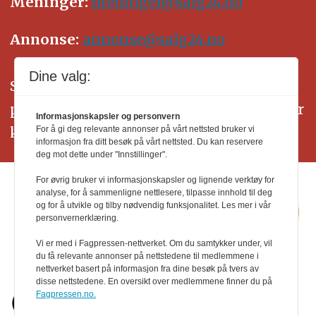
Meninger:
meninger@salg24.no
Annonse:
annonse@salg24.no
Dine valg:
SALG24 arbeider etter Vær Varsom-
plakatens regler for god presseskikk. Her
Informasjonskapsler og personvern
kan du lese mer om
PFUs
arbeid.
For å gi deg relevante annonser på vårt nettsted bruker vi
informasjon fra ditt besøk på vårt nettsted. Du kan reservere
deg mot dette under "Innstillinger".
For øvrig bruker vi informasjonskapsler og lignende verktøy for
analyse, for å sammenligne nettlesere, tilpasse innhold til deg
og for å utvikle og tilby nødvendig funksjonalitet. Les mer i vår
personvernerklæring.
Vi er med i Fagpressen-nettverket. Om du samtykker under, vil
du få relevante annonser på nettstedene til medlemmene i
nettverket basert på informasjon fra dine besøk på tvers av
disse nettstedene. En oversikt over medlemmene finner du på
Fagpressen.no.