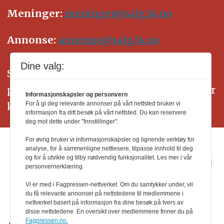
Meninger:
meninger@salg24.no
Annonse:
annonse@salg24.no
Dine valg:
SALG24 arbeider etter Vær Varsom-
plakatens regler for god presseskikk. Her
Informasjonskapsler og personvern
kan du lese mer om
PFUs
arbeid.
For å gi deg relevante annonser på vårt nettsted bruker vi
informasjon fra ditt besøk på vårt nettsted. Du kan reservere
deg mot dette under "Innstillinger".
For øvrig bruker vi informasjonskapsler og lignende verktøy for
analyse, for å sammenligne nettlesere, tilpasse innhold til deg
og for å utvikle og tilby nødvendig funksjonalitet. Les mer i vår
personvernerklæring.
Vi er med i Fagpressen-nettverket. Om du samtykker under, vil
du få relevante annonser på nettstedene til medlemmene i
nettverket basert på informasjon fra dine besøk på tvers av
disse nettstedene. En oversikt over medlemmene finner du på
Fagpressen.no.