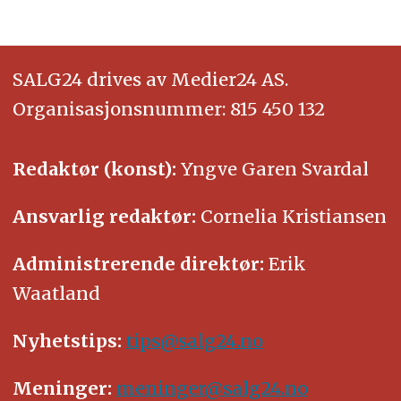
SALG24 drives av Medier24 AS.
Organisasjonsnummer: 815 450 132
Redaktør (konst):
Yngve Garen Svardal
Ansvarlig redaktør:
Cornelia Kristiansen
Administrerende direktør:
Erik
Waatland
Nyhetstips:
tips@salg24.no
Meninger:
meninger@salg24.no