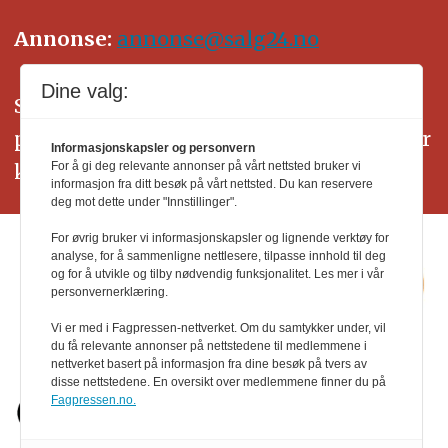
Annonse:
annonse@salg24.no
Dine valg:
SALG24 arbeider etter Vær Varsom-
plakatens regler for god presseskikk. Her
Informasjonskapsler og personvern
kan du lese mer om
PFUs
arbeid.
For å gi deg relevante annonser på vårt nettsted bruker vi
informasjon fra ditt besøk på vårt nettsted. Du kan reservere
deg mot dette under "Innstillinger".
For øvrig bruker vi informasjonskapsler og lignende verktøy for
analyse, for å sammenligne nettlesere, tilpasse innhold til deg
og for å utvikle og tilby nødvendig funksjonalitet. Les mer i vår
personvernerklæring.
Vi er med i Fagpressen-nettverket. Om du samtykker under, vil
du få relevante annonser på nettstedene til medlemmene i
nettverket basert på informasjon fra dine besøk på tvers av
disse nettstedene. En oversikt over medlemmene finner du på
Fagpressen.no.