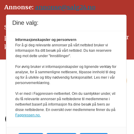
Annonse:
annonse@salg24.no
Dine valg:
SALG24 arbeider etter Vær Varsom-
plakatens regler for god presseskikk. Her
Informasjonskapsler og personvern
kan du lese mer om
PFUs
arbeid.
For å gi deg relevante annonser på vårt nettsted bruker vi
informasjon fra ditt besøk på vårt nettsted. Du kan reservere
deg mot dette under "Innstillinger".
For øvrig bruker vi informasjonskapsler og lignende verktøy for
analyse, for å sammenligne nettlesere, tilpasse innhold til deg
og for å utvikle og tilby nødvendig funksjonalitet. Les mer i vår
personvernerklæring.
Vi er med i Fagpressen-nettverket. Om du samtykker under, vil
du få relevante annonser på nettstedene til medlemmene i
nettverket basert på informasjon fra dine besøk på tvers av
disse nettstedene. En oversikt over medlemmene finner du på
Fagpressen.no.