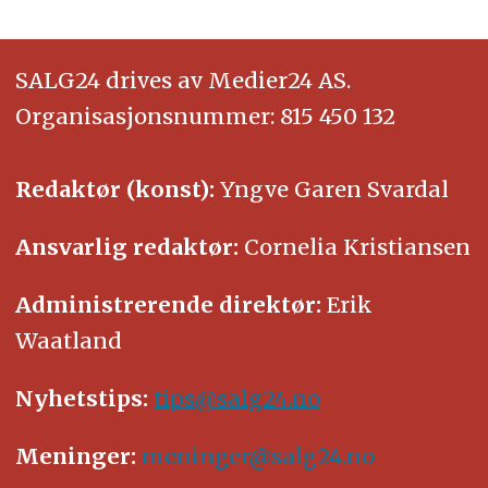
SALG24 drives av Medier24 AS.
Organisasjonsnummer: 815 450 132
Redaktør (konst):
Yngve Garen Svardal
Ansvarlig redaktør:
Cornelia Kristiansen
Administrerende direktør:
Erik
Waatland
Nyhetstips:
tips@salg24.no
Meninger:
meninger@salg24.no