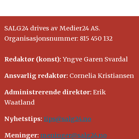
SALG24 drives av Medier24 AS.
Organisasjonsnummer: 815 450 132
Redaktør (konst):
Yngve Garen Svardal
Ansvarlig redaktør:
Cornelia Kristiansen
Administrerende direktør:
Erik
Waatland
Nyhetstips:
tips@salg24.no
Meninger:
meninger@salg24.no