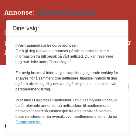
Annonse:
annonse@salg24.no
Dine valg:
SALG24 arbeider etter Vær Varsom-
plakatens regler for god presseskikk. Her
Informasjonskapsler og personvern
kan du lese mer om
PFUs
arbeid.
For å gi deg relevante annonser på vårt nettsted bruker vi
informasjon fra ditt besøk på vårt nettsted. Du kan reservere
deg mot dette under "Innstillinger".
For øvrig bruker vi informasjonskapsler og lignende verktøy for
analyse, for å sammenligne nettlesere, tilpasse innhold til deg
og for å utvikle og tilby nødvendig funksjonalitet. Les mer i vår
personvernerklæring.
Vi er med i Fagpressen-nettverket. Om du samtykker under, vil
du få relevante annonser på nettstedene til medlemmene i
nettverket basert på informasjon fra dine besøk på tvers av
disse nettstedene. En oversikt over medlemmene finner du på
Fagpressen.no.