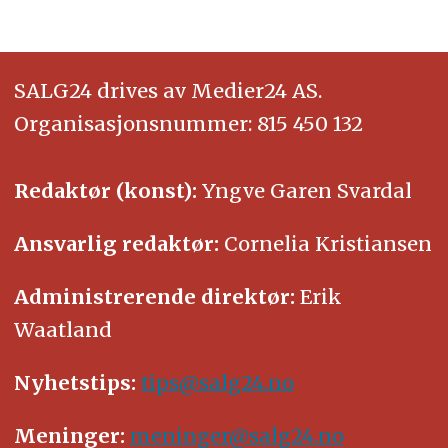
SALG24 drives av Medier24 AS.
Organisasjonsnummer: 815 450 132
Redaktør (konst):
Yngve Garen Svardal
Ansvarlig redaktør:
Cornelia Kristiansen
Administrerende direktør:
Erik
Waatland
Nyhetstips:
tips@salg24.no
Meninger:
meninger@salg24.no