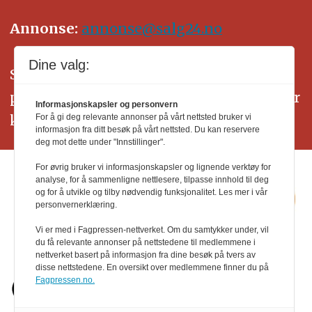
Annonse:
annonse@salg24.no
Dine valg:
SALG24 arbeider etter Vær Varsom-
plakatens regler for god presseskikk. Her
Informasjonskapsler og personvern
kan du lese mer om
PFUs
arbeid.
For å gi deg relevante annonser på vårt nettsted bruker vi
informasjon fra ditt besøk på vårt nettsted. Du kan reservere
deg mot dette under "Innstillinger".
For øvrig bruker vi informasjonskapsler og lignende verktøy for
analyse, for å sammenligne nettlesere, tilpasse innhold til deg
og for å utvikle og tilby nødvendig funksjonalitet. Les mer i vår
personvernerklæring.
Vi er med i Fagpressen-nettverket. Om du samtykker under, vil
du få relevante annonser på nettstedene til medlemmene i
nettverket basert på informasjon fra dine besøk på tvers av
disse nettstedene. En oversikt over medlemmene finner du på
Fagpressen.no.