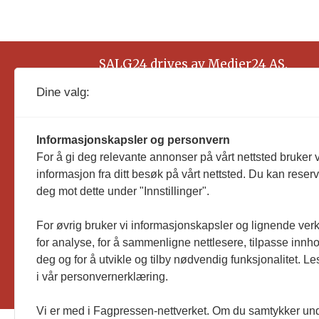
SALG24 drives av Medier24 AS.
Organisasjonsnummer: 815 450 132
Dine valg:
Informasjonskapsler og personvern
For å gi deg relevante annonser på vårt nettsted bruker v
informasjon fra ditt besøk på vårt nettsted. Du kan reser
deg mot dette under "Innstillinger".
For øvrig bruker vi informasjonskapsler og lignende ver
for analyse, for å sammenligne nettlesere, tilpasse innhol
deg og for å utvikle og tilby nødvendig funksjonalitet. L
i vår personvernerklæring.
Vi er med i Fagpressen-nettverket. Om du samtykker unde