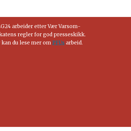
G24 arbeider etter Vær Varsom-
katens regler for god presseskikk.
 kan du lese mer om
PFUs
arbeid.