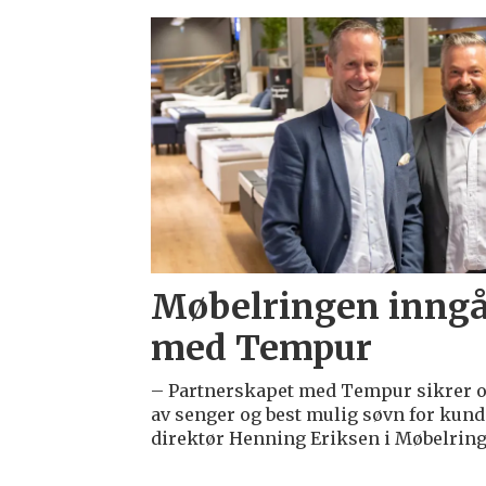
Emne:
lars-
erik
ullsgård
Møbelringen inngå
med Tempur
– Partnerskapet med Tempur sikrer os
av senger og best mulig søvn for kund
direktør Henning Eriksen i Møbelring