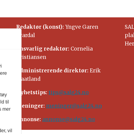
Redaktør (konst):
Yngve Garen
SAL
Svardal
pla
Her
Ansvarlig redaktør:
Cornelia
Kristiansen
i
Administrerende direktør:
Erik
vere
Waatland
Nyhetstips:
tips@salg24.no
ktøy
d til
Meninger:
meninger@salg24.no
es mer
Annonse:
annonse@salg24.no
r, vil