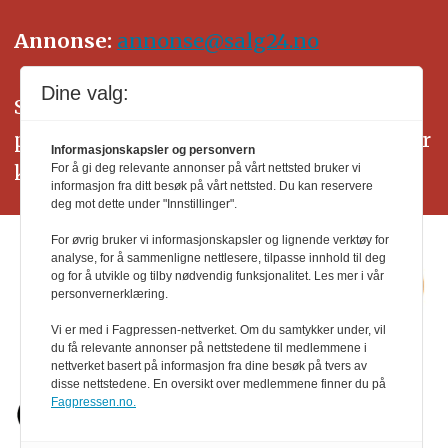
Annonse:
annonse@salg24.no
Dine valg:
SALG24 arbeider etter Vær Varsom-
plakatens regler for god presseskikk. Her
Informasjonskapsler og personvern
kan du lese mer om
PFUs
arbeid.
For å gi deg relevante annonser på vårt nettsted bruker vi
informasjon fra ditt besøk på vårt nettsted. Du kan reservere
deg mot dette under "Innstillinger".
For øvrig bruker vi informasjonskapsler og lignende verktøy for
analyse, for å sammenligne nettlesere, tilpasse innhold til deg
og for å utvikle og tilby nødvendig funksjonalitet. Les mer i vår
personvernerklæring.
Vi er med i Fagpressen-nettverket. Om du samtykker under, vil
du få relevante annonser på nettstedene til medlemmene i
nettverket basert på informasjon fra dine besøk på tvers av
disse nettstedene. En oversikt over medlemmene finner du på
Fagpressen.no.