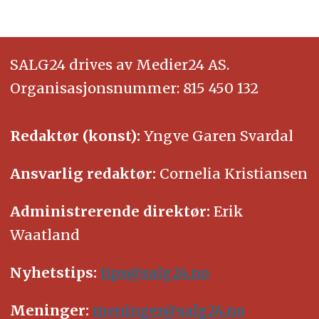
SALG24 drives av Medier24 AS.
Organisasjonsnummer: 815 450 132
Redaktør (konst):
Yngve Garen Svardal
Ansvarlig redaktør:
Cornelia Kristiansen
Administrerende direktør:
Erik
Waatland
Nyhetstips:
tips@salg24.no
Meninger:
meninger@salg24.no