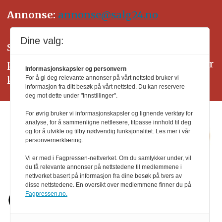
Annonse:
annonse@salg24.no
Dine valg:
SALG24 arbeider etter Vær Varsom-
plakatens regler for god presseskikk. Her
Informasjonskapsler og personvern
kan du lese mer om
PFUs
arbeid.
For å gi deg relevante annonser på vårt nettsted bruker vi
informasjon fra ditt besøk på vårt nettsted. Du kan reservere
deg mot dette under "Innstillinger".
For øvrig bruker vi informasjonskapsler og lignende verktøy for
analyse, for å sammenligne nettlesere, tilpasse innhold til deg
og for å utvikle og tilby nødvendig funksjonalitet. Les mer i vår
personvernerklæring.
Vi er med i Fagpressen-nettverket. Om du samtykker under, vil
du få relevante annonser på nettstedene til medlemmene i
nettverket basert på informasjon fra dine besøk på tvers av
disse nettstedene. En oversikt over medlemmene finner du på
Fagpressen.no.