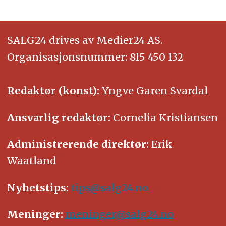
SALG24 drives av Medier24 AS.
Organisasjonsnummer: 815 450 132
Redaktør (konst):
Yngve Garen Svardal
Ansvarlig redaktør:
Cornelia Kristiansen
Administrerende direktør:
Erik
Waatland
Nyhetstips:
tips@salg24.no
Meninger:
meninger@salg24.no