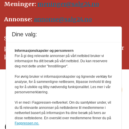
Meninger:
meninger@salg24.no
Annonse:
annonse@salg24.no
Dine valg:
SALG24 arbeider etter Vær Varsom-
plakatens regler for god presseskikk. Her
Informasjonskapsler og personvern
kan du lese mer om
PFUs
arbeid.
For å gi deg relevante annonser på vårt nettsted bruker vi
informasjon fra ditt besøk på vårt nettsted. Du kan reservere
deg mot dette under "Innstillinger".
For øvrig bruker vi informasjonskapsler og lignende verktøy for
analyse, for å sammenligne nettlesere, tilpasse innhold til deg
og for å utvikle og tilby nødvendig funksjonalitet. Les mer i vår
personvernerklæring.
Vi er med i Fagpressen-nettverket. Om du samtykker under, vil
du få relevante annonser på nettstedene til medlemmene i
nettverket basert på informasjon fra dine besøk på tvers av
disse nettstedene. En oversikt over medlemmene finner du på
Fagpressen.no.