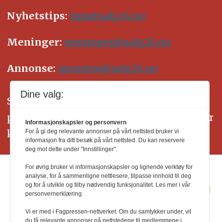
Nyhetstips:
tips@salg24.no
Meninger:
meninger@salg24.no
Annonse:
annonse@salg24.no
Dine valg:
SALG24 arbeider etter Vær Varsom-
plakatens regler for god presseskikk. Her
Informasjonskapsler og personvern
kan du lese mer om
PFUs
arbeid.
For å gi deg relevante annonser på vårt nettsted bruker vi
informasjon fra ditt besøk på vårt nettsted. Du kan reservere
deg mot dette under "Innstillinger".
For øvrig bruker vi informasjonskapsler og lignende verktøy for
analyse, for å sammenligne nettlesere, tilpasse innhold til deg
og for å utvikle og tilby nødvendig funksjonalitet. Les mer i vår
personvernerklæring.
Vi er med i Fagpressen-nettverket. Om du samtykker under, vil
du få relevante annonser på nettstedene til medlemmene i