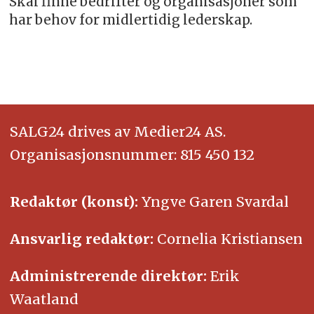
Skal finne bedrifter og organisasjoner som
har behov for midlertidig lederskap.
SALG24 drives av Medier24 AS.
Organisasjonsnummer: 815 450 132
Redaktør (konst):
Yngve Garen Svardal
Ansvarlig redaktør:
Cornelia Kristiansen
Administrerende direktør:
Erik
Waatland