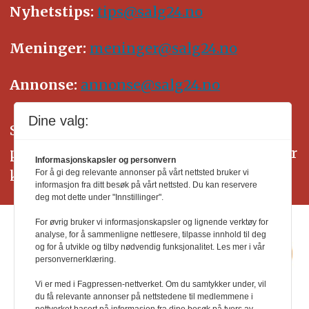
Nyhetstips:
tips@salg24.no
Meninger:
meninger@salg24.no
Annonse:
annonse@salg24.no
Dine valg:
SALG24 arbeider etter Vær Varsom-
plakatens regler for god presseskikk. Her
Informasjonskapsler og personvern
kan du lese mer om
PFUs
arbeid.
For å gi deg relevante annonser på vårt nettsted bruker vi
informasjon fra ditt besøk på vårt nettsted. Du kan reservere
deg mot dette under "Innstillinger".
For øvrig bruker vi informasjonskapsler og lignende verktøy for
analyse, for å sammenligne nettlesere, tilpasse innhold til deg
og for å utvikle og tilby nødvendig funksjonalitet. Les mer i vår
personvernerklæring.
Vi er med i Fagpressen-nettverket. Om du samtykker under, vil
du få relevante annonser på nettstedene til medlemmene i