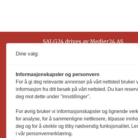
SALG24 drives av Medier24 AS.
Organisasjonsnummer: 815 450 132
Dine valg:
Informasjonskapsler og personvern
For å gi deg relevante annonser på vårt nettsted bruker v
informasjon fra ditt besøk på vårt nettsted. Du kan reser
deg mot dette under "Innstillinger".
For øvrig bruker vi informasjonskapsler og lignende ver
for analyse, for å sammenligne nettlesere, tilpasse innhol
deg og for å utvikle og tilby nødvendig funksjonalitet. L
i vår personvernerklæring.