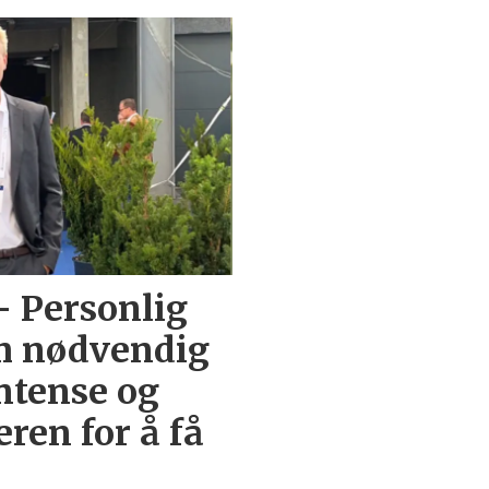
– Personlig
om nødvendig
ntense og
eren for å få