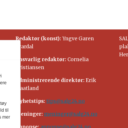
Redaktør (konst):
Yngve Garen
SAL
Svardal
pla
Her
Ansvarlig redaktør:
Cornelia
Kristiansen
i
Administrerende direktør:
Erik
vere
Waatland
Nyhetstips:
tips@salg24.no
ktøy
d til
Meninger:
meninger@salg24.no
es mer
Annonse:
annonse@salg24.no