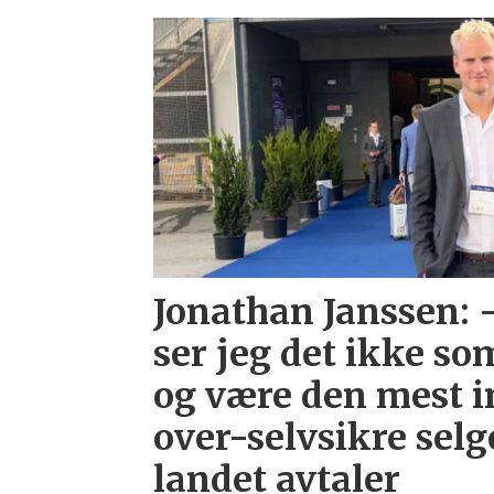
Emne:
0311222
Jonathan Janssen: 
ser jeg det ikke s
og være den mest i
over-selvsikre selg
landet avtaler