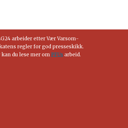
G24 arbeider etter Vær Varsom-
katens regler for god presseskikk.
 kan du lese mer om
PFUs
arbeid.