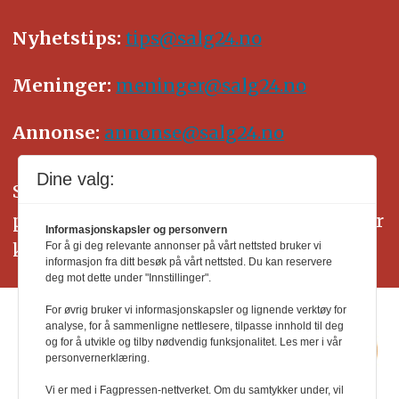
Nyhetstips:
tips@salg24.no
Meninger:
meninger@salg24.no
Annonse:
annonse@salg24.no
Dine valg:
SALG24 arbeider etter Vær Varsom-
plakatens regler for god presseskikk. Her
Informasjonskapsler og personvern
kan du lese mer om
PFUs
arbeid.
For å gi deg relevante annonser på vårt nettsted bruker vi
informasjon fra ditt besøk på vårt nettsted. Du kan reservere
deg mot dette under "Innstillinger".
For øvrig bruker vi informasjonskapsler og lignende verktøy for
analyse, for å sammenligne nettlesere, tilpasse innhold til deg
og for å utvikle og tilby nødvendig funksjonalitet. Les mer i vår
personvernerklæring.
Vi er med i Fagpressen-nettverket. Om du samtykker under, vil