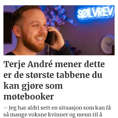
Emne:
terje
andré
helgheim
Terje André mener dette
er de største tabbene du
kan gjøre som
møtebooker
– Jeg har aldri sett en situasjon som kan få
så mange voksne kvinner og menn til å