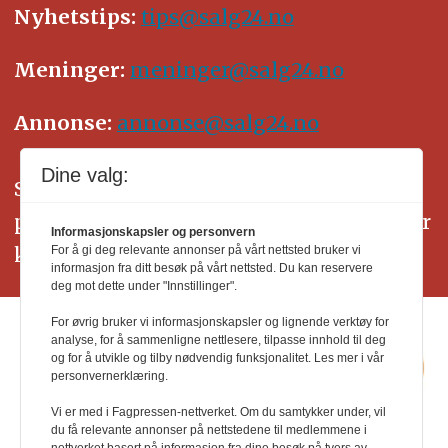
Nyhetstips:
tips@salg24.no
Meninger:
meninger@salg24.no
Annonse:
annonse@salg24.no
Dine valg:
SALG24 arbeider etter Vær Varsom-
plakatens regler for god presseskikk. Her
Informasjonskapsler og personvern
kan du lese mer om
PFUs
arbeid.
For å gi deg relevante annonser på vårt nettsted bruker vi
informasjon fra ditt besøk på vårt nettsted. Du kan reservere
deg mot dette under "Innstillinger".
For øvrig bruker vi informasjonskapsler og lignende verktøy for
analyse, for å sammenligne nettlesere, tilpasse innhold til deg
og for å utvikle og tilby nødvendig funksjonalitet. Les mer i vår
personvernerklæring.
Vi er med i Fagpressen-nettverket. Om du samtykker under, vil
du få relevante annonser på nettstedene til medlemmene i