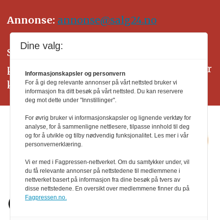
Annonse:
annonse@salg24.no
Dine valg:
SALG24 arbeider etter Vær Varsom-
plakatens regler for god presseskikk. Her
Informasjonskapsler og personvern
kan du lese mer om
PFUs
arbeid.
For å gi deg relevante annonser på vårt nettsted bruker vi
informasjon fra ditt besøk på vårt nettsted. Du kan reservere
deg mot dette under "Innstillinger".
For øvrig bruker vi informasjonskapsler og lignende verktøy for
analyse, for å sammenligne nettlesere, tilpasse innhold til deg
og for å utvikle og tilby nødvendig funksjonalitet. Les mer i vår
personvernerklæring.
Vi er med i Fagpressen-nettverket. Om du samtykker under, vil
du få relevante annonser på nettstedene til medlemmene i
nettverket basert på informasjon fra dine besøk på tvers av
disse nettstedene. En oversikt over medlemmene finner du på
Fagpressen.no.