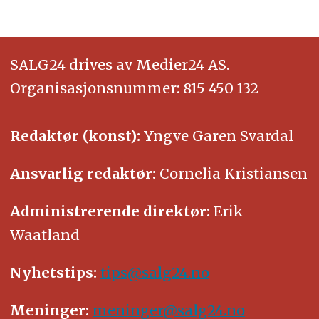
SALG24 drives av Medier24 AS.
Organisasjonsnummer: 815 450 132
Redaktør (konst):
Yngve Garen Svardal
Ansvarlig redaktør:
Cornelia Kristiansen
Administrerende direktør:
Erik
Waatland
Nyhetstips:
tips@salg24.no
Meninger:
meninger@salg24.no